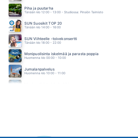
PAKOPAIKKA
PASI FLODSTRÖM
Piha ja puutarha
21.37
Tänään klo 12:00 - 13:00 - Studiossa: Pinsiön Taimisto
SUN Suosikit TOP 20
Tänään klo 14:00 - 16:00
SUN Viihteelle -toivekonsertti
Tänään klo 18:00 - 22:00
Monipuolisinta iskelmää ja parasta poppia
Huomenna klo 00:00 - 10:00
Jumalanpalvelus
Huomenna klo 10:00 - 11:00
Monipuolisinta iskelmää ja parasta poppia
Huomenna klo 11:00 - 23:59