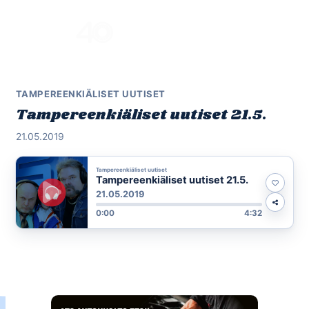
Skip
to
Menu
content
TAMPEREENKIÄLISET UUTISET
Tampereenkiäliset uutiset 21.5.
21.05.2019
Tampereenkiäliset uutiset
Tampereenkiäliset uutiset 21.5.
21.05.2019
0:00
4:32