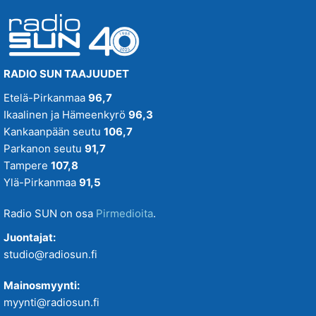
RADIO SUN TAAJUUDET
Etelä-Pirkanmaa
96,7
Ikaalinen ja Hämeenkyrö
96,3
Kankaanpään seutu
106,7
Parkanon seutu
91,7
Tampere
107,8
Ylä-Pirkanmaa
91,5
Radio SUN on osa
Pirmedioita
.
Juontajat:
studio@radiosun.fi
Mainosmyynti:
myynti@radiosun.fi