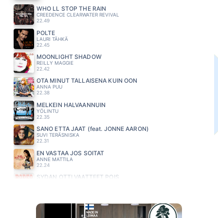
WHO LL STOP THE RAIN
CREEDENCE CLEARWATER REVIVAL
22.49
POLTE
LAURI TÄHKÄ
22.45
MOONLIGHT SHADOW
REILLY MAGGIE
22.42
OTA MINUT TÄLLAISENA KUIN OON
ANNA PUU
22.38
MELKEIN HALVAANNUIN
YÖLINTU
22.35
SANO ETTÄ JÄÄT (feat. JONNE AARON)
SUVI TERÄSNISKA
22.31
EN VASTAA JOS SOITAT
ANNE MATTILA
22.24
SYDÄN OTTI VAATTEET POIS
RODEO
22.17
WAITING FOR A STAR TO FALL
BOY MEETS GIRL
22.13