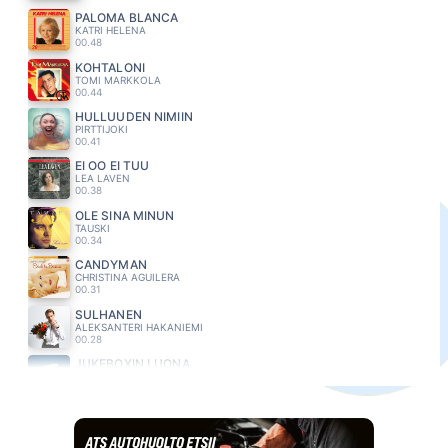
PALOMA BLANCA
KATRI HELENA
00.48
KOHTALONI
TOMI MARKKOLA
00.44
HULLUUDEN NIMIIN
PIRTTIJOKI
00.41
EI OO EI TUU
LEA LAVEN
00.38
OLE SINA MINUN
TAUSKI
00.34
CANDYMAN
CHRISTINA AGUILERA
00.31
SULHANEN
ALEKSANTERI HAKANIEMI
00.28
JUKEBOXIN LUONA
PATE MUSTAJÄRVI
00.23
SOITTAJAT SOITTAA (feat. Simu Silmu)
KOMIAT
00.20