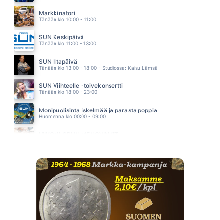
NOTHING S GONNA STOP US NOW
STARSHIP
Markkinatori
23.43
Tänään klo 10:00 - 11:00
SUN Keskipäivä
Tänään klo 11:00 - 13:00
SUN Iltapäivä
Tänään klo 13:00 - 18:00 - Studiossa: Kaisu Lämsä
SUN Viihteelle -toivekonsertti
Tänään klo 18:00 - 23:00
Monipuolisinta iskelmää ja parasta poppia
Huomenna klo 00:00 - 09:00
VIIKONLOPUN MENOVINKIT
Huomenna klo 10:00 - 11:00