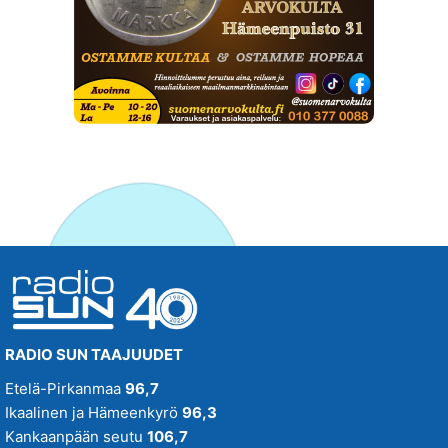
RADIO SUN TAAJUUDET
Etelä-Pirkanmaa
96,7
Ikaalinen ja Hämeenkyrö
96,3
Kankaanpään seutu
106,7