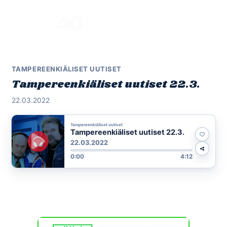
Skip
to
Menu
content
TAMPEREENKIÄLISET UUTISET
Tampereenkiäliset uutiset 22.3.
22.03.2022
Tampereenkiäliset uutiset
Tampereenkiäliset uutiset 22.3.
22.03.2022
0:00
4:12