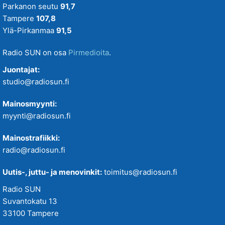
Parkanon seutu
91,7
Tampere
107,8
Ylä-Pirkanmaa
91,5
Radio SUN on osa
Pirmedioita
.
Juontajat:
studio@radiosun.fi
Mainosmyynti:
myynti@radiosun.fi
Mainostrafiikki:
radio@radiosun.fi
Uutis-, juttu- ja menovinkit:
toimitus@radiosun.fi
Radio SUN
Suvantokatu 13
33100 Tampere