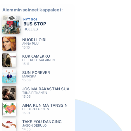
Aiemmin soineet kappaleet:
NYT SOI
BUS STOP
HOLLIES
NUORI LOIRI
ANNA PUU
15.15
KUKKAMEKKO
HELI RUOTSALAINEN
15.11
SUN FOREVER
MARISKA
15.08
JOS MÄ RAKASTAN SUA
TIINA PITKÄNEN
15.05
AINA KUN MÄ TANSSIN
HEIDI PAKARINEN
15.01
TAKE YOU DANCING
JASON DERULO
14.55