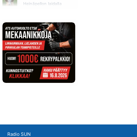
Heinäpellon laidalla
Huomenna klo 15:00 - 16:00
Radio SUN