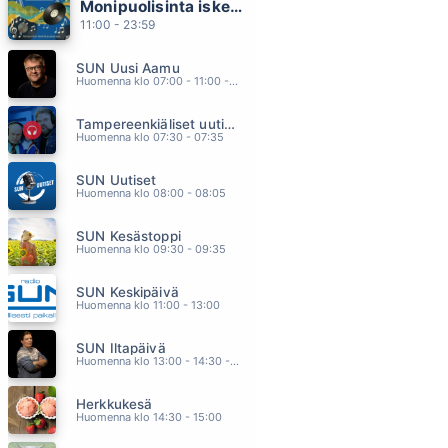
Monipuolisinta iskelmää ja parasta poppia
VOIDAAKS RIKKOO HILJAISUUS
11:00 - 23:59
ELLIMEI & KAUKUA
14.19
SUN Uusi Aamu
PELASTAJA
Huomenna klo 07:00 - 11:00 - Studiossa: Kimmo Hoivassilta
HAPPORADIO
14.16
Tampereenkiäliset uutiset
ANNA MUN MENNA
Huomenna klo 07:30 - 07:35
KAIJA KÄRKINEN JA ILE KALLIO
14.12
SUN Uutiset
MORALITO
Huomenna klo 08:00 - 08:05
JULIO IGLESIAS
14.09
SUN Kesästoppi
MILLOIN NÄÄN SUT UUDESTAAN
Huomenna klo 09:30 - 09:35
LAURA VOUTILAINEN
14.06
SUN Keskipäivä
Huomenna klo 11:00 - 13:00
SUN Iltapäivä
Huomenna klo 13:00 - 14:30 - Studiossa: Kaisu Lämsä
Herkkukesä
Huomenna klo 14:30 - 15:00