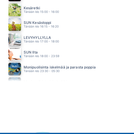
SHAPE OF MY HEART
BACKSTREET BOYS
Kesäretki
04.52
Tänään klo 15:00 - 16:00
SUN Kesästoppi
Tänään klo 16:15 - 16:20
LEVYHYLLYLLÄ
Tänään klo 17:00 - 18:00
SUN Ilta
Tänään klo 18:00 - 23:59
Monipuolisinta iskelmää ja parasta poppia
Tänään klo 23:30 - 05:30
Monipuolisinta iskelmää ja parasta poppia
Huomenna klo 00:00 - 06:00