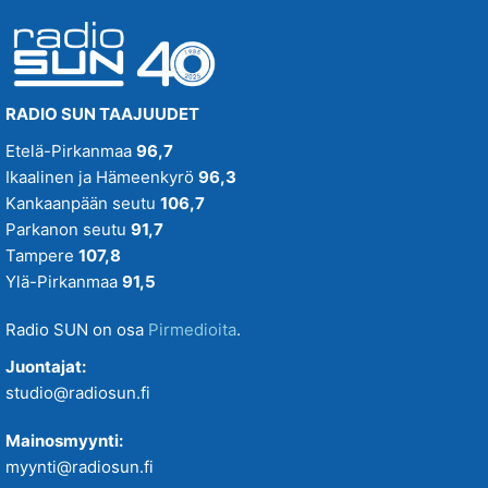
RADIO SUN TAAJUUDET
Etelä-Pirkanmaa
96,7
Ikaalinen ja Hämeenkyrö
96,3
Kankaanpään seutu
106,7
Parkanon seutu
91,7
Tampere
107,8
Ylä-Pirkanmaa
91,5
Radio SUN on osa
Pirmedioita
.
Juontajat:
studio@radiosun.fi
Mainosmyynti:
myynti@radiosun.fi