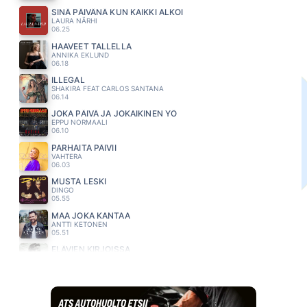
SINÄ PÄIVÄNÄ KUN KAIKKI ALKOI
LAURA NÄRHI
06.25
HAAVEET TALLELLA
ANNIKA EKLUND
06.18
ILLEGAL
SHAKIRA FEAT CARLOS SANTANA
06.14
JOKA PÄIVÄ JA JOKAIKINEN YÖ
EPPU NORMAALI
06.10
PARHAITA PÄIVII
VAHTERA
06.03
MUSTA LESKI
DINGO
05.55
MAA JOKA KANTAA
ANTTI KETONEN
05.51
ELÄVIEN KIRJOISSA
MIKKO KUUSTONEN
05.47
ÄLÄ JÄTÄ MINUA
MAMBA
05.44