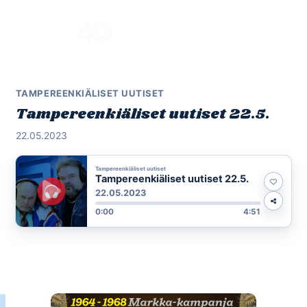
Skip
to
Menu
content
TAMPEREENKIÄLISET UUTISET
Tampereenkiäliset uutiset 22.5.
22.05.2023
Tampereenkiäliset uutiset
Tampereenkiäliset uutiset 22.5.
22.05.2023
0:00
4:51