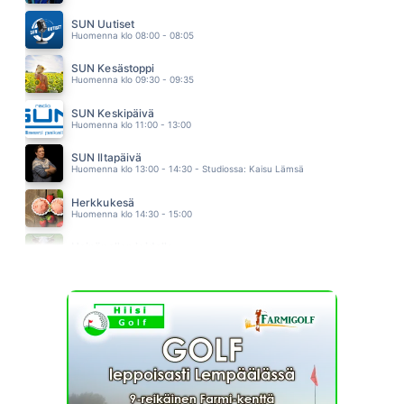
KAIKKI TAHTOO
SAMULI EDELMANN
SUN Uutiset
16.08
Huomenna klo 08:00 - 08:05
SUN Kesästoppi
Huomenna klo 09:30 - 09:35
SUN Keskipäivä
Huomenna klo 11:00 - 13:00
SUN Iltapäivä
Huomenna klo 13:00 - 14:30 - Studiossa: Kaisu Lämsä
Herkkukesä
Huomenna klo 14:30 - 15:00
Heinäpellon laidalla
Huomenna klo 15:00 - 16:00