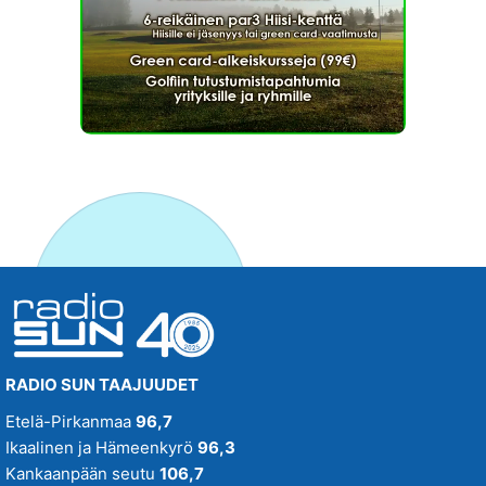
RADIO SUN TAAJUUDET
Etelä-Pirkanmaa
96,7
Ikaalinen ja Hämeenkyrö
96,3
Kankaanpään seutu
106,7