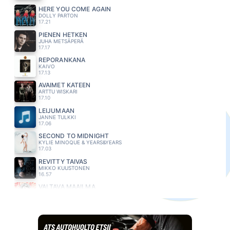
HERE YOU COME AGAIN
DOLLY PARTON
17.21
PIENEN HETKEN
JUHA METSÄPERÄ
17.17
REPORANKANA
KAIVO
17.13
AVAIMET KÄTEEN
ARTTU WISKARI
17.10
LEIJUMAAN
JANNE TULKKI
17.06
SECOND TO MIDNIGHT
KYLIE MINOQUE & YEARS&YEARS
17.03
REVITTY TAIVAS
MIKKO KUUSTONEN
16.57
VALTAVA MAAILMA
NELJÄNSUORA
16.52
BROWN EYED GIRL
VAN MORRISON
16.49