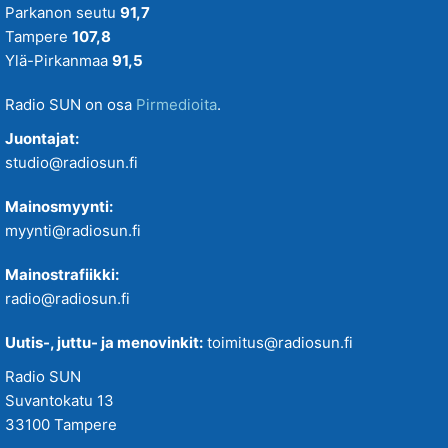
Parkanon seutu
91,7
Tampere
107,8
Ylä-Pirkanmaa
91,5
Radio SUN on osa
Pirmedioita
.
Juontajat:
studio@radiosun.fi
Mainosmyynti:
myynti@radiosun.fi
Mainostrafiikki:
radio@radiosun.fi
Uutis-, juttu- ja menovinkit:
toimitus@radiosun.fi
Radio SUN
Suvantokatu 13
33100 Tampere