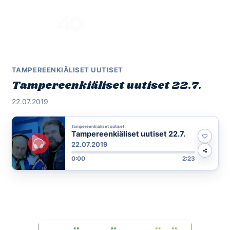
Skip
to
Menu
content
TAMPEREENKIÄLISET UUTISET
Tampereenkiäliset uutiset 22.7.
22.07.2019
Tampereenkiäliset uutiset
Tampereenkiäliset uutiset 22.7.
22.07.2019
0:00
2:23