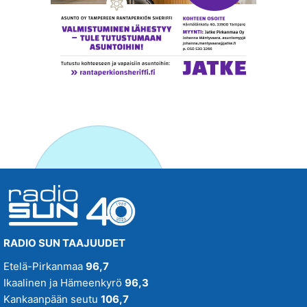
RADIO SUN TAAJUUDET
Etelä-Pirkanmaa
96,7
Ikaalinen ja Hämeenkyrö
96,3
Kankaanpään seutu
106,7