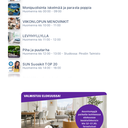
OLEN ONNELLINEN
S.I.G
Monipuolisinta iskelmää ja parasta poppia
04.09
Huomenna klo 00:00 - 09:00
VIIKONLOPUN MENOVINKIT
Huomenna klo 10:00 - 11:00
LEVYHYLLYLLÄ
Huomenna klo 11:00 - 12:00
Piha ja puutarha
Huomenna klo 12:00 - 13:00 - Studiossa: Pinsiön Taimisto
SUN Suosikit TOP 20
Huomenna klo 14:00 - 16:00
SUN Viihteelle -toivekonsertti
Huomenna klo 18:00 - 22:00