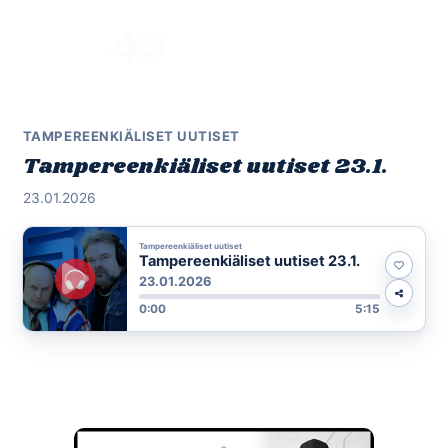
Skip
to
Menu
content
TAMPEREENKIÄLISET UUTISET
Tampereenkiäliset uutiset 23.1.
23.01.2026
Tampereenkiäliset uutiset
Tampereenkiäliset uutiset 23.1.
23.01.2026
0:00
5:15