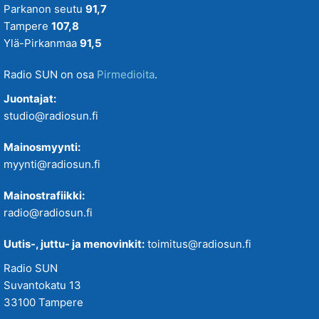
Parkanon seutu
91,7
Tampere
107,8
Ylä-Pirkanmaa
91,5
Radio SUN on osa
Pirmedioita
.
Juontajat:
studio@radiosun.fi
Mainosmyynti:
myynti@radiosun.fi
Mainostrafiikki:
radio@radiosun.fi
Uutis-, juttu- ja menovinkit:
toimitus@radiosun.fi
Radio SUN
Suvantokatu 13
33100 Tampere