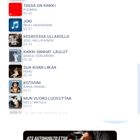
TÄSSÄ ON KAIKKI
KUUMAA
05.43
JOKI
PAULI HANHINIEMI
05.37
KESÄYÖSSÄ ULLAKOLLA
JOEL HALLIKAINEN
05.33
KAIKKI VANHAT LAULUT
SAMULI EDELMANN
05.28
SUA AIVAN LIIKAA
HUHU
05.24
KOTIVIINI
ANNA HANSKI
05.17
MUN VUORO LUOVUTTAA
NELLI MATULA
05.13
LEIJAT HELSINGIN YLLÄ
KALLE AHOLA
05.08
MÄ VIEN
RESSU REDFORD
05.03