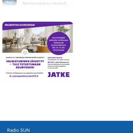
Monipuolisinta iskelmää ja parasta poppia
Tänään klo 23:30 - 05:30
Radio SUN