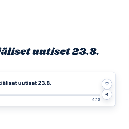
Etusivu
Ohjelmat
Osallistu
liset uutiset 23.8.
t
äliset uutiset 23.8.
4:10