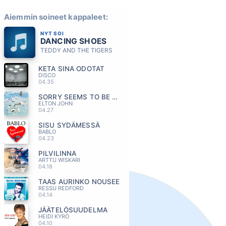
Aiemmin soineet kappaleet:
NYT SOI
DANCING SHOES
TEDDY AND THE TIGERS
KETA SINA ODOTAT
DISCO
04.35
SORRY SEEMS TO BE THE HARDEST WORD
ELTON JOHN
04.27
SISU SYDÄMESSÄ
BABLO
04.23
PILVILINNA
ARTTU WISKARI
04.18
TAAS AURINKO NOUSEE
RESSU REDFORD
04.14
JÄÄTELÖSUUDELMA
HEIDI KYRÖ
04.10