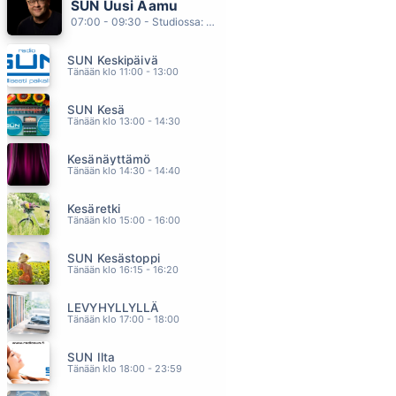
SUN Uusi Aamu
RAKASTAN SUA NIIN ET SE SATTUU
07:00 - 09:30 - Studiossa: Kimmo Hoivassilta
TUURE KILPELAINEN & KAIHON KARAVAANI
03.32
SUN Keskipäivä
LEIJAT
Tänään klo 11:00 - 13:00
KIRKA
03.29
SUN Kesä
BUSY BEING FABULOUS
Tänään klo 13:00 - 14:30
EAGLES
03.24
Kesänäyttämö
MY LOVE
Tänään klo 14:30 - 14:40
MATTI JA TEPPO
03.21
Kesäretki
RISAINEN ELAMA
Tänään klo 15:00 - 16:00
JUICE LESKINEN
03.16
SUN Kesästoppi
Tänään klo 16:15 - 16:20
LEVYHYLLYLLÄ
Tänään klo 17:00 - 18:00
SUN Ilta
Tänään klo 18:00 - 23:59