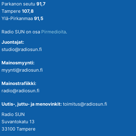
Parkanon seutu
91,7
Tampere
107,8
Ylä-Pirkanmaa
91,5
Radio SUN on osa
Pirmedioita
.
Juontajat:
studio@radiosun.fi
Mainosmyynti:
myynti@radiosun.fi
Mainostrafiikki:
radio@radiosun.fi
Uutis-, juttu- ja menovinkit:
toimitus@radiosun.fi
Radio SUN
Suvantokatu 13
33100 Tampere