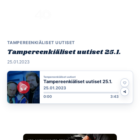
Skip
to
Menu
content
TAMPEREENKIÄLISET UUTISET
Tampereenkiäliset uutiset 25.1.
25.01.2023
Tampereenkiäliset uutiset
Tampereenkiäliset uutiset 25.1.
25.01.2023
0:00
3:43