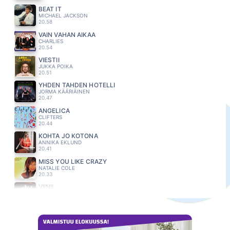
BEAT IT
MICHAEL JACKSON
20.58
VAIN VAHAN AIKAA
CHARLIES
20.54
VIESTII
JUKKA POIKA
20.51
YHDEN TAHDEN HOTELLI
JORMA KÄÄRIÄINEN
20.47
ANGELICA
CLIFTERS
20.44
KOHTA JO KOTONA
ANNIKA EKLUND
20.41
MISS YOU LIKE CRAZY
NATALIE COLE
20.33
VIINII
ALIISA SYRJÄ
20.29
YOU RE A WOMAN
BAD BOYS BLUE
20.25