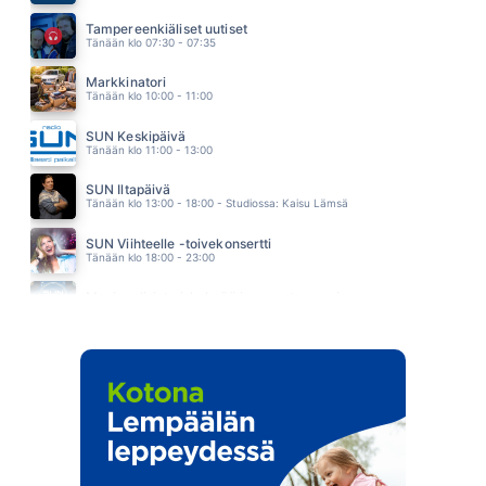
MINÄ LÖYSIN SINUT
JESSE KAIKURANTA
Tampereenkiäliset uutiset
19.45
Tänään klo 07:30 - 07:35
Markkinatori
Tänään klo 10:00 - 11:00
SUN Keskipäivä
Tänään klo 11:00 - 13:00
SUN Iltapäivä
Tänään klo 13:00 - 18:00 - Studiossa: Kaisu Lämsä
SUN Viihteelle -toivekonsertti
Tänään klo 18:00 - 23:00
Monipuolisinta iskelmää ja parasta poppia
Huomenna klo 00:00 - 09:00