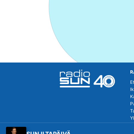
R
E
I
K
P
T
Y
R