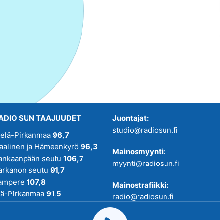
ADIO SUN TAAJUUDET
Juontajat:
studio@radiosun.fi
telä-Pirkanmaa
96,7
kaalinen ja Hämeenkyrö
96,3
Mainosmyynti:
ankaanpään seutu
106,7
myynti@radiosun.fi
arkanon seutu
91,7
ampere
107,8
Mainostrafiikki:
lä-Pirkanmaa
91,5
radio@radiosun.fi
adio SUN on osa
Pirmedioita
.
Uutis-, juttu- ja menovinkit: