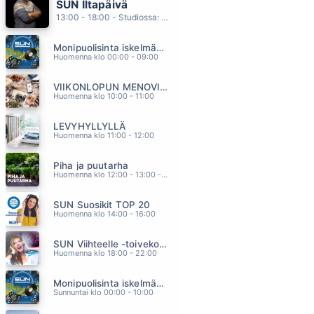
SUN Iltapäivä
ANNA MA PUHALLAN
13:00 - 18:00 - Studiossa: Kaisu Lämsä
JANNA
12.18
Monipuolisinta iskelmää ja parasta poppia
POJATKIN ITKEE
Huomenna klo 00:00 - 09:00
AKI SAMULI
12.09
VIIKONLOPUN MENOVINKIT
HAFANANA
Huomenna klo 10:00 - 11:00
TAPANI KANSA
12.04
LEVYHYLLYLLÄ
ÄLÄ PELKÄÄ MUA
Huomenna klo 11:00 - 12:00
EINI
11.56
Piha ja puutarha
TIE AJATUKSIIN
Huomenna klo 12:00 - 13:00 - Studiossa: Pinsiön Taimisto
NELJÄ RUUSUA
11.52
SUN Suosikit TOP 20
Huomenna klo 14:00 - 16:00
SUN Viihteelle -toivekonsertti
Huomenna klo 18:00 - 22:00
Monipuolisinta iskelmää ja parasta poppia
Sunnuntai klo 00:00 - 10:00