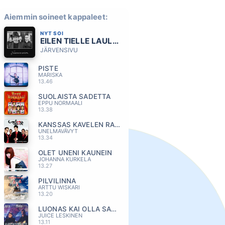
Aiemmin soineet kappaleet:
NYT SOI
EILEN TIELLE LAULOIN
JÄRVENSIVU
PISTE
MARISKA
13.46
SUOLAISTA SADETTA
EPPU NORMAALI
13.38
KANSSAS KAVELEN RANTAA
UNELMAVÄVYT
13.34
OLET UNENI KAUNEIN
JOHANNA KURKELA
13.27
PILVILINNA
ARTTU WISKARI
13.20
LUONAS KAI OLLA SAAN
JUICE LESKINEN
13.11