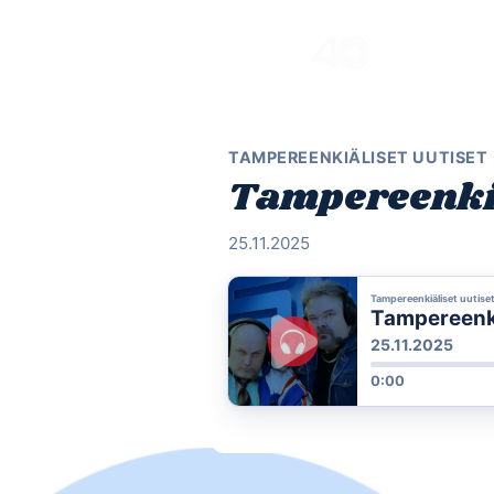
Skip
to
content
TAMPEREENKIÄLISET UUTISET
Tampereenkiäl
25.11.2025
Tampereenkiäliset uutise
Tampereenkiä
25.11.2025
0:00