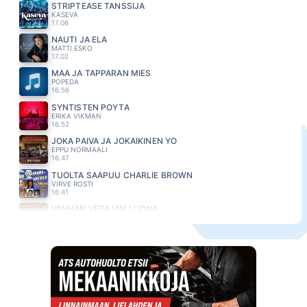
STRIPTEASE TANSSIJA
KASEVA
17.06
NAUTI JA ELÄ
MATTI ESKO
17.02
MÄÄ JA TAPPARAN MIES
POPEDA
16.56
SYNTISTEN PÖYTÄ
ERIKA VIKMAN
16.52
JOKA PÄIVÄ JA JOKAIKINEN YÖ
EPPU NORMAALI
16.47
TUOLTA SAAPUU CHARLIE BROWN
VIRVE ROSTI
16.41
VANHAN VERAJAN LUONA
PIENIMAKI EILA
16.37
TAIVAASSA PERSEET TERVATAAN
EPPU NORMAALI
16.28
KIRJE
JANNE HURME
16.11