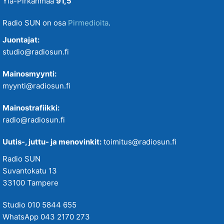
Ylä-Pirkanmaa
91,5
Radio SUN on osa
Pirmedioita
.
Juontajat:
studio@radiosun.fi
Mainosmyynti:
myynti@radiosun.fi
Mainostrafiikki:
radio@radiosun.fi
Uutis-, juttu- ja menovinkit:
toimitus@radiosun.fi
Radio SUN
Suvantokatu 13
33100 Tampere
Studio 010 5844 655
WhatsApp 043 2170 273