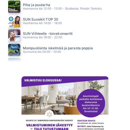
PIMEYDEN TANGO
EPPU NORMAALI
Piha ja puutarha
15.17
Huomenna klo 12:00 - 13:00 - Studiossa: Pinsiön Taimisto
SUN Suosikit TOP 20
Huomenna klo 14:00 - 16:00
SUN Viihteelle -toivekonsertti
Huomenna klo 18:00 - 22:00
Monipuolisinta iskelmää ja parasta poppia
Sunnuntai klo 00:00 - 10:00
Jumalanpalvelus
Sunnuntai klo 10:00 - 11:00