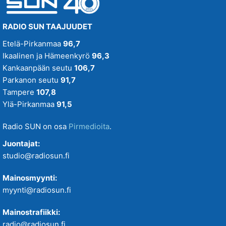
RADIO SUN TAAJUUDET
Etelä-Pirkanmaa
96,7
Ikaalinen ja Hämeenkyrö
96,3
Kankaanpään seutu
106,7
Parkanon seutu
91,7
Tampere
107,8
Ylä-Pirkanmaa
91,5
Radio SUN on osa
Pirmedioita
.
Juontajat:
studio@radiosun.fi
Mainosmyynti:
myynti@radiosun.fi
Mainostrafiikki:
radio@radiosun.fi