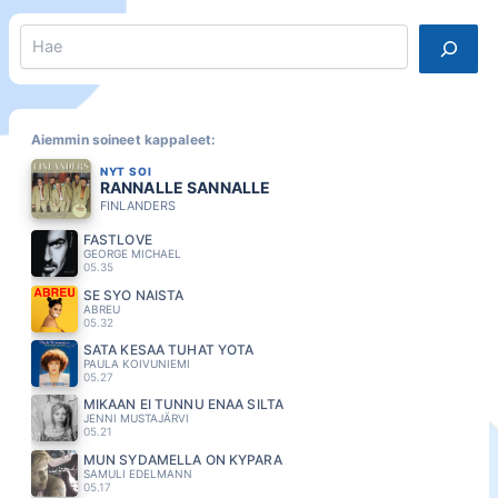
Search
Aiemmin soineet kappaleet:
NYT SOI
RANNALLE SANNALLE
FINLANDERS
FASTLOVE
GEORGE MICHAEL
05.35
SE SYÖ NAISTA
ABREU
05.32
SATA KESÄÄ TUHAT YÖTÄ
PAULA KOIVUNIEMI
05.27
MIKÄÄN EI TUNNU ENÄÄ SILTÄ
JENNI MUSTAJÄRVI
05.21
MUN SYDAMELLA ON KYPARA
SAMULI EDELMANN
05.17