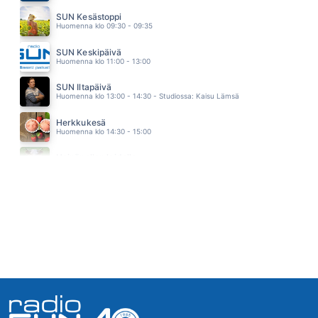
HOLDING OUT FOR A HERO
SUN Kesästoppi
BONNIE TYLER
Huomenna klo 09:30 - 09:35
04.35
RAKASTETTAVIN
SUN Keskipäivä
RESSU REDFORD
Huomenna klo 11:00 - 13:00
04.33
NA NA NAA
SUN Iltapäivä
KIRKA
Huomenna klo 13:00 - 14:30 - Studiossa: Kaisu Lämsä
04.29
JOTAIN NIIN OIKEAA
Herkkukesä
JUHA TAPIO
Huomenna klo 14:30 - 15:00
04.26
SANDS OF TIME
Heinäpellon laidalla
PANDORA
Huomenna klo 15:00 - 16:00
04.22