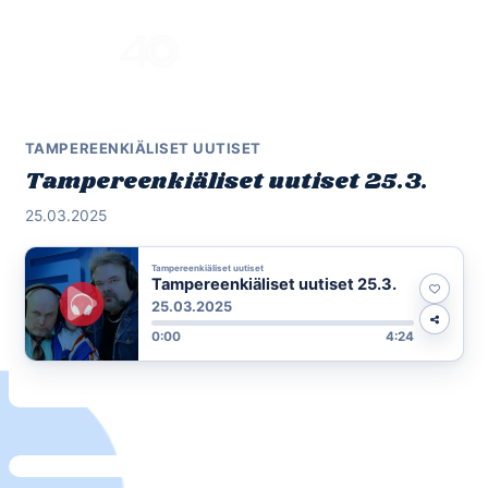
Skip
to
Menu
content
TAMPEREENKIÄLISET UUTISET
Tampereenkiäliset uutiset 25.3.
25.03.2025
Tampereenkiäliset uutiset
Tampereenkiäliset uutiset 25.3.
25.03.2025
0:00
4:24