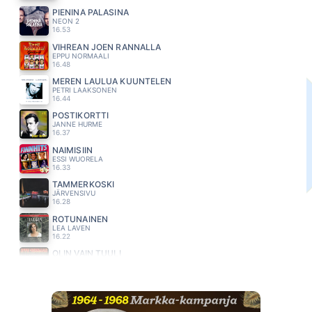
PIENINÄ PALASINA
NEON 2
16.53
VIHREAN JOEN RANNALLA
EPPU NORMAALI
16.48
MEREN LAULUA KUUNTELEN
PETRI LAAKSONEN
16.44
POSTIKORTTI
JANNE HURME
16.37
NAIMISIIN
ESSI WUORELA
16.33
TAMMERKOSKI
JÄRVENSIVU
16.28
ROTUNAINEN
LEA LAVEN
16.22
OLIN VAIN TUULI
EPPU NORMAALI
16.13
SYTTYNYT SAMMUMAAN
ANI
16.09