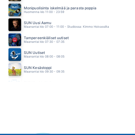
YLLÄSVALSSI
SOUVARIT
Monipuolisinta iskelmää ja parasta poppia
15.10
Huomenna klo 11:00 - 23:59
SUN Uusi Aamu
Maanantai klo 07:00 - 11:00 - Studiossa: Kimmo Hoivassilta
Tampereenkiäliset uutiset
Maanantai klo 07:30 - 07:35
SUN Uutiset
Maanantai klo 08:00 - 08:05
SUN Kesästoppi
Maanantai klo 09:30 - 09:35
SUN Keskipäivä
Maanantai klo 11:00 - 13:00