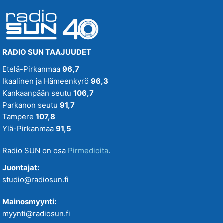
RADIO SUN TAAJUUDET
Etelä-Pirkanmaa
96,7
Ikaalinen ja Hämeenkyrö
96,3
Kankaanpään seutu
106,7
Parkanon seutu
91,7
Tampere
107,8
Ylä-Pirkanmaa
91,5
Radio SUN on osa
Pirmedioita
.
Juontajat:
studio@radiosun.fi
Mainosmyynti:
myynti@radiosun.fi