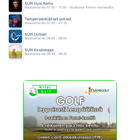
SUN Uusi Aamu
TELEPATIAA
Maanantai klo 07:00 - 11:00 - Studiossa: Kimmo Hoivassilta
J KARJALAINEN
13.16
Tampereenkiäliset uutiset
Maanantai klo 07:30 - 07:35
SUN Uutiset
Maanantai klo 08:00 - 08:05
SUN Kesästoppi
Maanantai klo 09:30 - 09:35
SUN Keskipäivä
Maanantai klo 11:00 - 13:00