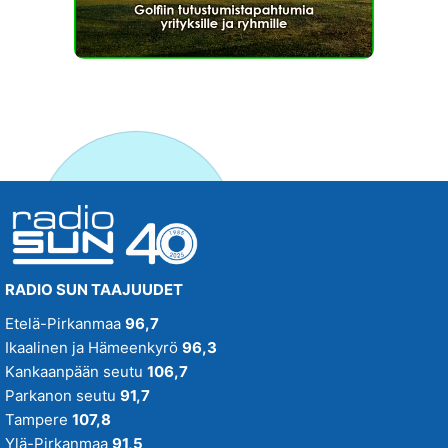
RADIO SUN TAAJUUDET
Etelä-Pirkanmaa
96,7
Ikaalinen ja Hämeenkyrö
96,3
Kankaanpään seutu
106,7
Parkanon seutu
91,7
Tampere
107,8
Ylä-Pirkanmaa
91,5