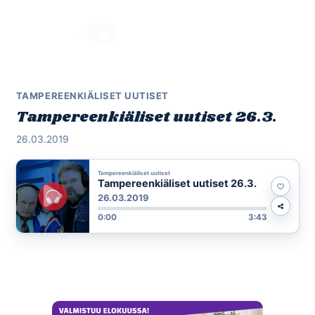
Skip
to
Menu
content
TAMPEREENKIÄLISET UUTISET
Tampereenkiäliset uutiset 26.3.
26.03.2019
Tampereenkiäliset uutiset
Tampereenkiäliset uutiset 26.3.
26.03.2019
0:00
3:43