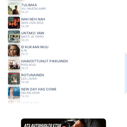
TULIMAA
VILI MUSTALAMPI
14.31
NAH NEH NAH
VAYA CON DIOS
14.28
UNTAKO VAIN
MATTI JA TEPPO
14.25
EI KUKAAN MUU
ILTA
14.21
HAAVOITTUNUT PIKKUINEN
PUOLIKUU
14.12
ROTUNAINEN
LEA LAVEN
14.08
NEW DAY HAS COME
CELINE DION
14.04
UUSI ALKU
TEEMU ROIVAINEN
14.01
OLIN VAIN TUULI
EPPU NORMAALI
13.55