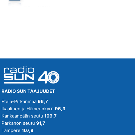
ELOKUU
SUN Kesästoppi
ALEKSANTERI HAKANIEMI
Maanantai klo 09:30 - 09:35
08.01
RADIO SUN TAAJUUDET
Etelä-Pirkanmaa
96,7
Ikaalinen ja Hämeenkyrö
96,3
Kankaanpään seutu
106,7
Parkanon seutu
91,7
Tampere
107,8