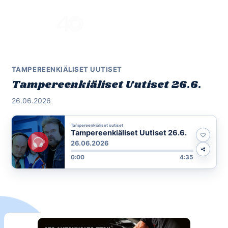
Skip
to
Menu
content
TAMPEREENKIÄLISET UUTISET
Tampereenkiäliset Uutiset 26.6.
26.06.2026
Tampereenkiäliset uutiset
Tampereenkiäliset Uutiset 26.6.
26.06.2026
0:00
4:35