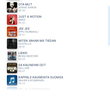
OTA MUT
JONNE AARON
09.39
JUST A NOTION
ABBA
09.30
JEE JEE
EPPU NORMAALI
09.21
MITEN VÄHÄN MÄ TIEDÄN
COSTELLO
09.16
LIEKKI
RESSU REDFORD
09.03
SA KAUNEHIN OOT
DALLAPE
08.57
KAPPALE KAUNEINTA SUOMEA
SAKARI KUOSMANEN
08.54
NELJÄ VUODENAIKAA
HALOO HELSINKI
08.49
MAHTAVIA UNELMIA
ANTTI RAISKI
08.44