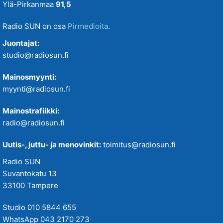
Ylä-Pirkanmaa
91,5
Radio SUN on osa
Pirmedioita
.
Juontajat:
studio@radiosun.fi
Mainosmyynti:
myynti@radiosun.fi
Mainostrafiikki:
radio@radiosun.fi
Uutis-, juttu- ja menovinkit:
toimitus@radiosun.fi
Radio SUN
Suvantokatu 13
33100 Tampere
Studio 010 5844 655
WhatsApp 043 2170 273