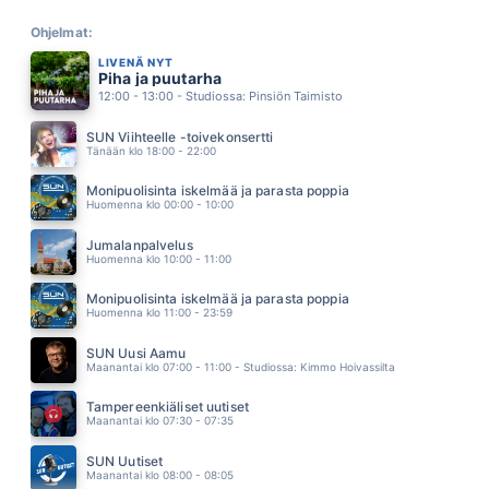
LAHIÖUNELMII
TEFLON BROTHERS
Ohjelmat:
08.38
LIVENÄ NYT
SUOMALAISII UNELMII
Piha ja puutarha
TUURE KILPELÄINEN
12:00 - 13:00 - Studiossa: Pinsiön Taimisto
08.35
KUN OOT 52
SUN Viihteelle -toivekonsertti
VIRVE ROSTI
Tänään klo 18:00 - 22:00
08.30
TAKAPULPETIN POIKA
Monipuolisinta iskelmää ja parasta poppia
NYLON BEAT
Huomenna klo 00:00 - 10:00
08.26
PAIKKA AURINGOSSA
Jumalanpalvelus
BABLO
Huomenna klo 10:00 - 11:00
08.22
TÄHTISUMUA (feat Laura Närhi)
Monipuolisinta iskelmää ja parasta poppia
MIKKO KUUSTONEN
Huomenna klo 11:00 - 23:59
08.16
MÄ JA MUN KOIRA
SUN Uusi Aamu
LEO STILLMAN
Maanantai klo 07:00 - 11:00 - Studiossa: Kimmo Hoivassilta
08.13
ONNENETSIJA
Tampereenkiäliset uutiset
JARI SILLANPÄÄ
Maanantai klo 07:30 - 07:35
08.09
MAALAISTIE
SUN Uutiset
ANNA HANSKI
Maanantai klo 08:00 - 08:05
08.06