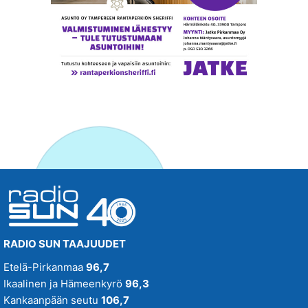
RADIO SUN TAAJUUDET
Etelä-Pirkanmaa
96,7
Ikaalinen ja Hämeenkyrö
96,3
Kankaanpään seutu
106,7