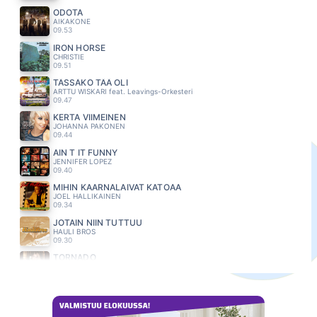
ODOTA
AIKAKONE
09.53
IRON HORSE
CHRISTIE
09.51
TÄSSÄKÖ TÄÄ OLI
ARTTU WISKARI feat. Leavings-Orkesteri
09.47
KERTA VIIMEINEN
JOHANNA PAKONEN
09.44
AIN T IT FUNNY
JENNIFER LOPEZ
09.40
MIHIN KAARNALAIVAT KATOAA
JOEL HALLIKAINEN
09.34
JOTAIN NIIN TUTTUU
HAULI BROS
09.30
TORNADO
EVELINA
09.26
ONNENTYTTÖ
MIKKO KUUSTONEN
09.23