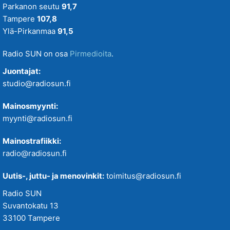
Parkanon seutu
91,7
Tampere
107,8
Ylä-Pirkanmaa
91,5
Radio SUN on osa
Pirmedioita
.
Juontajat:
studio@radiosun.fi
Mainosmyynti:
myynti@radiosun.fi
Mainostrafiikki:
radio@radiosun.fi
Uutis-, juttu- ja menovinkit:
toimitus@radiosun.fi
Radio SUN
Suvantokatu 13
33100 Tampere