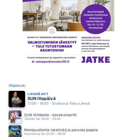
KUUMA KESÄ
POPEDA
09.17
RAKKAUDEN ARVOINEN
ANTTI KETONEN
09.14
VAHVOJA SYDÄMII
ANTTI RAILIO
09.11
UUTEEN KESAAN NIIN PALJON ON AIKAA
AGENTS
09.07
JOS MIKÄÄN EI RIITÄ
SUVI TERÄSNISKA
09.03
ILMAN SUA
VIIVI
Ohjelmat:
08.56
LIVENÄ NYT
DARK LADY
SUN Iltapäivä
CHER
08.53
13:00 - 18:00 - Studiossa: Kaisu Lämsä
KESÄ ON SUN
FINNTWIST
SUN Viihteelle -toivekonsertti
08.49
Tänään klo 18:00 - 23:00
HULLUT PÄIVÄT
KAIJA KOO
Monipuolisinta iskelmää ja parasta poppia
08.45
Huomenna klo 00:00 - 09:00