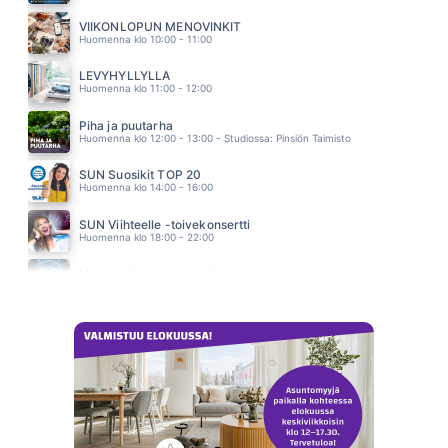
LOVE ME DO
BEATLES
VIIKONLOPUN MENOVINKIT
08.43
Huomenna klo 10:00 - 11:00
LEVYHYLLYLLÄ
Huomenna klo 11:00 - 12:00
Piha ja puutarha
Huomenna klo 12:00 - 13:00 - Studiossa: Pinsiön Taimisto
SUN Suosikit TOP 20
Huomenna klo 14:00 - 16:00
SUN Viihteelle -toivekonsertti
Huomenna klo 18:00 - 22:00
Monipuolisinta iskelmää ja parasta poppia
Sunnuntai klo 00:00 - 10:00