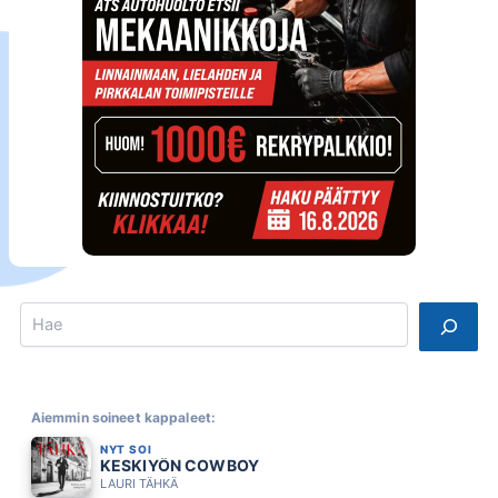
Search
Aiemmin soineet kappaleet:
NYT SOI
KESKIYÖN COWBOY
LAURI TÄHKÄ