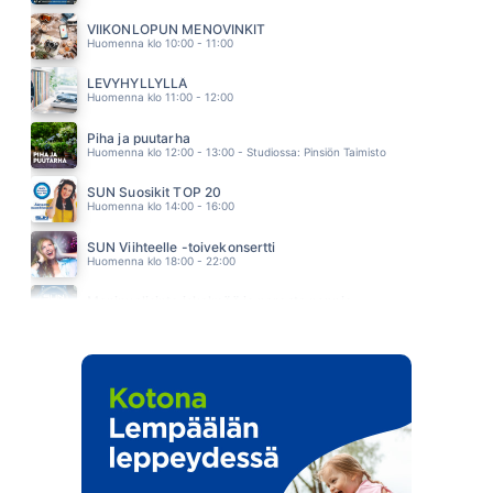
SUA AIVAN LIIKAA
HUHU
VIIKONLOPUN MENOVINKIT
05.24
Huomenna klo 10:00 - 11:00
LEVYHYLLYLLÄ
Huomenna klo 11:00 - 12:00
Piha ja puutarha
Huomenna klo 12:00 - 13:00 - Studiossa: Pinsiön Taimisto
SUN Suosikit TOP 20
Huomenna klo 14:00 - 16:00
SUN Viihteelle -toivekonsertti
Huomenna klo 18:00 - 22:00
Monipuolisinta iskelmää ja parasta poppia
Sunnuntai klo 00:00 - 10:00