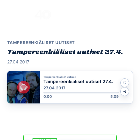
Skip
to
Menu
content
TAMPEREENKIÄLISET UUTISET
Tampereenkiäliset uutiset 27.4.
27.04.2017
Tampereenkiäliset uutiset
Tampereenkiäliset uutiset 27.4.
27.04.2017
0:00
5:09