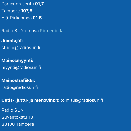
Parkanon seutu
91,7
Tampere
107,8
Ylä-Pirkanmaa
91,5
Radio SUN on osa
Pirmedioita
.
Juontajat:
studio@radiosun.fi
Mainosmyynti:
myynti@radiosun.fi
Mainostrafiikki:
radio@radiosun.fi
Uutis-, juttu- ja menovinkit:
toimitus@radiosun.fi
Radio SUN
Suvantokatu 13
33100 Tampere