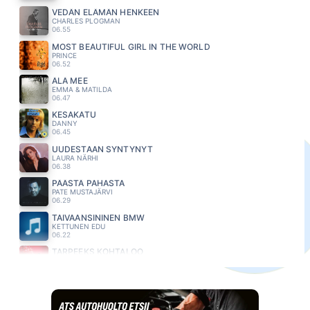
VEDÄN ELÄMÄN HENKEEN
CHARLES PLOGMAN
06.55
MOST BEAUTIFUL GIRL IN THE WORLD
PRINCE
06.52
ÄLÄ MEE
EMMA & MATILDA
06.47
KESAKATU
DANNY
06.45
UUDESTAAN SYNTYNYT
LAURA NÄRHI
06.38
PÄÄSTÄ PAHASTA
PATE MUSTAJÄRVI
06.29
TAIVAANSININEN BMW
KETTUNEN EDU
06.22
TARPEEKS KOHTALOO
MEIJU SUVAS
06.16
HEAVEN
CIAN DUCROT
06.12