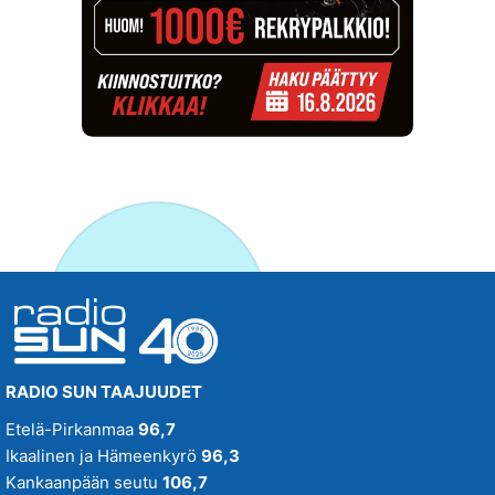
RADIO SUN TAAJUUDET
Etelä-Pirkanmaa
96,7
Ikaalinen ja Hämeenkyrö
96,3
Kankaanpään seutu
106,7