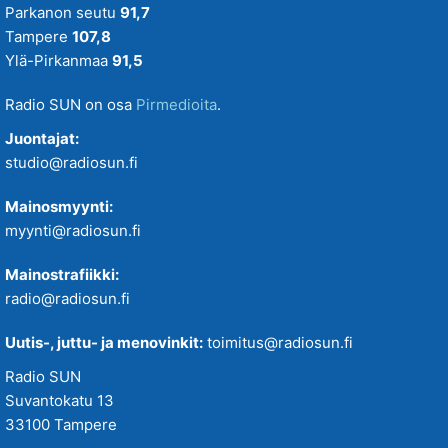
Parkanon seutu
91,7
Tampere
107,8
Ylä-Pirkanmaa
91,5
Radio SUN on osa
Pirmedioita
.
Juontajat:
studio@radiosun.fi
Mainosmyynti:
myynti@radiosun.fi
Mainostrafiikki:
radio@radiosun.fi
Uutis-, juttu- ja menovinkit:
toimitus@radiosun.fi
Radio SUN
Suvantokatu 13
33100 Tampere