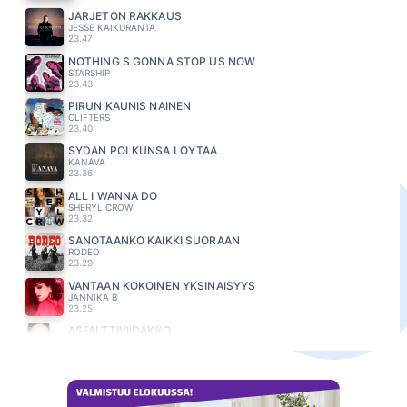
JÄRJETÖN RAKKAUS
JESSE KAIKURANTA
23.47
NOTHING S GONNA STOP US NOW
STARSHIP
23.43
PIRUN KAUNIS NAINEN
CLIFTERS
23.40
SYDÄN POLKUNSA LÖYTÄÄ
KANAVA
23.36
ALL I WANNA DO
SHERYL CROW
23.32
SANOTAANKO KAIKKI SUORAAN
RODEO
23.29
VANTAAN KOKOINEN YKSINÄISYYS
JANNIKA B
23.25
ASFALTTIVIIDAKKO
ANNE MATTILA
23.22
KAUNIS RIETAS ONNELLINEN
KAIJA KOO
23.18