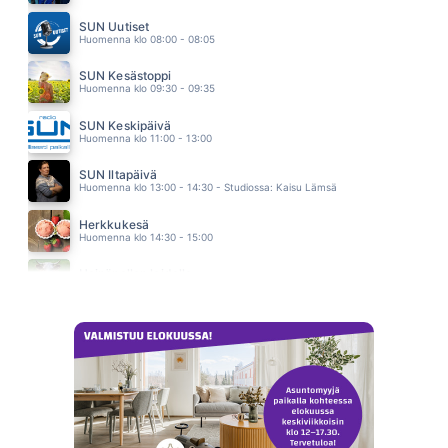
KUKKAMEKKO
HELI RUOTSALAINEN
SUN Uutiset
15.11
Huomenna klo 08:00 - 08:05
SUN Kesästoppi
Huomenna klo 09:30 - 09:35
SUN Keskipäivä
Huomenna klo 11:00 - 13:00
SUN Iltapäivä
Huomenna klo 13:00 - 14:30 - Studiossa: Kaisu Lämsä
Herkkukesä
Huomenna klo 14:30 - 15:00
Heinäpellon laidalla
Huomenna klo 15:00 - 16:00