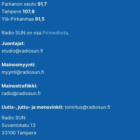
Parkanon seutu
91,7
Tampere
107,8
Ylä-Pirkanmaa
91,5
Radio SUN on osa
Pirmedioita
.
Juontajat:
studio@radiosun.fi
Mainosmyynti:
myynti@radiosun.fi
Mainostrafiikki:
radio@radiosun.fi
Uutis-, juttu- ja menovinkit:
toimitus@radiosun.fi
Radio SUN
Suvantokatu 13
33100 Tampere