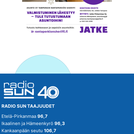
RADIO SUN TAAJUUDET
Etelä-Pirkanmaa
96,7
Ikaalinen ja Hämeenkyrö
96,3
Kankaanpään seutu
106,7