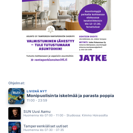
RAKKAUDEN AMMATTILAINEN
JUICE LESKINEN
15.47
SANO MULLE JOTAIN KAUNISTA
KATRI YLANDER
15.41
SEURAAN SUA
NELJÄ RUUSUA
15.38
ELÄMISEN KEVEYS
KIKKA LAITINEN
15.34
MAITOHAPOILLA
ANSSI KELA
15.30
KULTAKUUME
JÄRVENSIVU
Ohjelmat:
15.26
LIVENÄ NYT
LOPUT PÄIVÄT
Monipuolisinta iskelmää ja parasta poppia
PATE MUSTAJÄRVI
15.22
11:00 - 23:59
BUS STOP
HOLLIES
SUN Uusi Aamu
15.17
Huomenna klo 07:00 - 11:00 - Studiossa: Kimmo Hoivassilta
NUORI LOIRI
ANNA PUU
Tampereenkiäliset uutiset
15.15
Huomenna klo 07:30 - 07:35