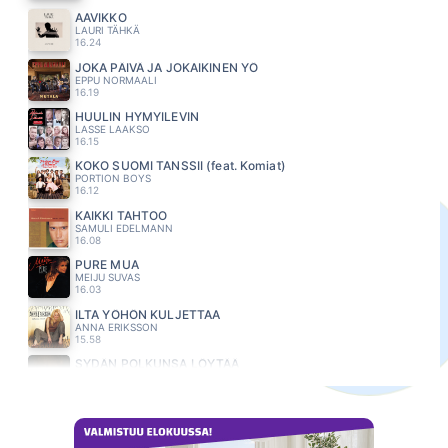
AAVIKKO
LAURI TÄHKÄ
16.24
JOKA PÄIVÄ JA JOKAIKINEN YÖ
EPPU NORMAALI
16.19
HUULIN HYMYILEVIN
LASSE LAAKSO
16.15
KOKO SUOMI TANSSII (feat. Komiat)
PORTION BOYS
16.12
KAIKKI TAHTOO
SAMULI EDELMANN
16.08
PURE MUA
MEIJU SUVAS
16.03
ILTA YÖHÖN KULJETTAA
ANNA ERIKSSON
15.58
SYDÄN POLKUNSA LÖYTÄÄ
KANAVA
15.54
KESAHEILA
MARKO MAUNUKSELA
15.51