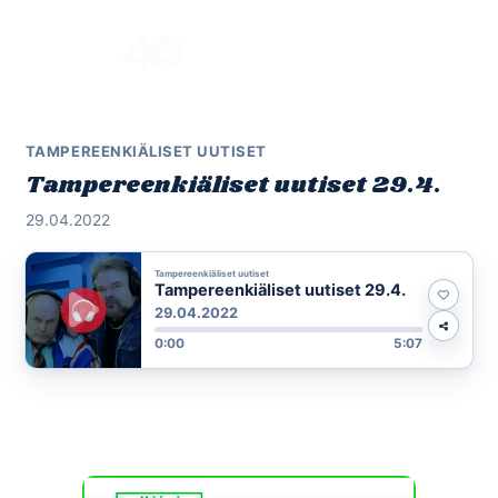
Skip
to
Menu
content
TAMPEREENKIÄLISET UUTISET
Tampereenkiäliset uutiset 29.4.
29.04.2022
Tampereenkiäliset uutiset
Tampereenkiäliset uutiset 29.4.
29.04.2022
0:00
5:07