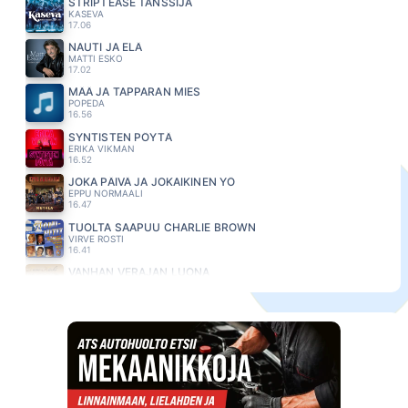
STRIPTEASE TANSSIJA
KASEVA
17.06
NAUTI JA ELÄ
MATTI ESKO
17.02
MÄÄ JA TAPPARAN MIES
POPEDA
16.56
SYNTISTEN PÖYTÄ
ERIKA VIKMAN
16.52
JOKA PÄIVÄ JA JOKAIKINEN YÖ
EPPU NORMAALI
16.47
TUOLTA SAAPUU CHARLIE BROWN
VIRVE ROSTI
16.41
VANHAN VERAJAN LUONA
PIENIMAKI EILA
16.37
TAIVAASSA PERSEET TERVATAAN
EPPU NORMAALI
16.28
KIRJE
JANNE HURME
16.11
WAITING FOR THE DAWN