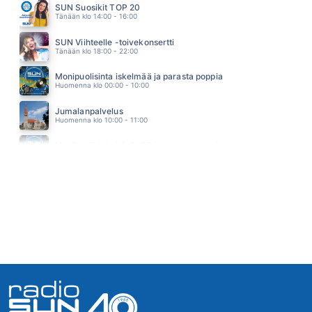
SUN Suosikit TOP 20
PARIISEJA
Tänään klo 14:00 - 16:00
SOUVARIT
17.45
SUN Viihteelle -toivekonsertti
Tänään klo 18:00 - 22:00
Monipuolisinta iskelmää ja parasta poppia
Huomenna klo 00:00 - 10:00
Jumalanpalvelus
Huomenna klo 10:00 - 11:00
Monipuolisinta iskelmää ja parasta poppia
Huomenna klo 11:00 - 23:59