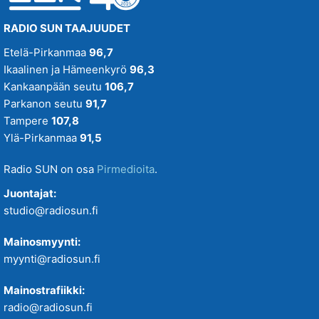
RADIO SUN TAAJUUDET
Etelä-Pirkanmaa
96,7
Ikaalinen ja Hämeenkyrö
96,3
Kankaanpään seutu
106,7
Parkanon seutu
91,7
Tampere
107,8
Ylä-Pirkanmaa
91,5
Radio SUN on osa
Pirmedioita
.
Juontajat:
studio@radiosun.fi
Mainosmyynti:
myynti@radiosun.fi
Mainostrafiikki:
radio@radiosun.fi