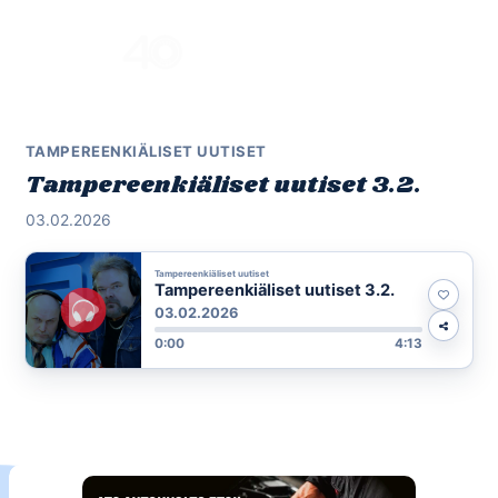
Skip
to
Menu
content
TAMPEREENKIÄLISET UUTISET
Tampereenkiäliset uutiset 3.2.
03.02.2026
Tampereenkiäliset uutiset
Tampereenkiäliset uutiset 3.2.
03.02.2026
0:00
4:13