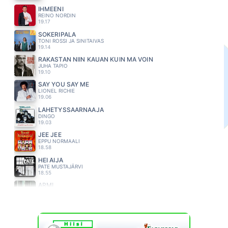
IHMEENI
REINO NORDIN
19.17
SOKERIPALA
TONI ROSSI JA SINITAIVAS
19.14
RAKASTAN NIIN KAUAN KUIN MÄ VOIN
JUHA TAPIO
19.10
SAY YOU SAY ME
LIONEL RICHIE
19.06
LÄHETYSSAARNAAJA
DINGO
19.03
JEE JEE
EPPU NORMAALI
18.58
HEI ÄIJÄ
PATE MUSTAJÄRVI
18.55
ARMI
HOSTIKKA JUHA & DALLAPE ORKESTERI
18.46
KUULUT AIKAAN PARHAIMPAAN
MATTI JA TEPPO
18.37