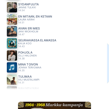
SYDÄNPUUTA
JANNE TULKKI
14.54
EN MITÄÄN, EN KETÄÄN
LAURA NÄRHI
14.51
AIVAN ERI MIES
JANI WICKHOLM
14.47
SEURAAVASSA ELAMASSA
KAIJA KOO
14.43
POHJOLA
OLLI HALONEN
14.38
MINÄ TOIVON
JONNA TERVOMAA
14.35
TULIMAA
VILI MUSTALAMPI
14.31
NAH NEH NAH
VAYA CON DIOS
14.28
UNTAKO VAIN
MATTI JA TEPPO
14.25