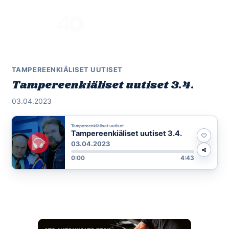
Skip
to
Menu
content
TAMPEREENKIÄLISET UUTISET
Tampereenkiäliset uutiset 3.4.
03.04.2023
Tampereenkiäliset uutiset
Tampereenkiäliset uutiset 3.4.
03.04.2023
0:00
4:43