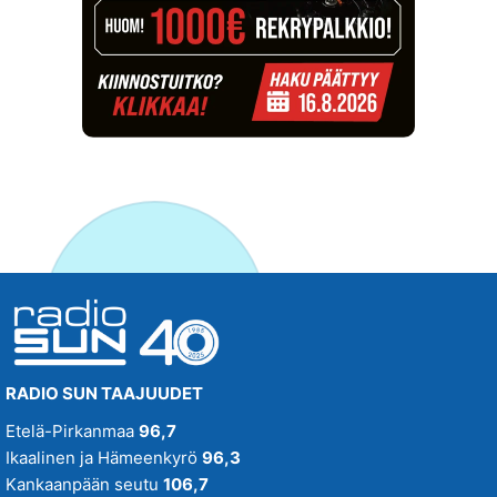
RADIO SUN TAAJUUDET
Etelä-Pirkanmaa
96,7
Ikaalinen ja Hämeenkyrö
96,3
Kankaanpään seutu
106,7