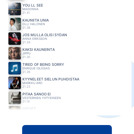
YOU LL SEE
MADONNA
21.41
KAUNIITA UNIA
OLLI HALONEN
21.38
JOS MULLA OLISI SYDAN
ANNA ERIKSSON
21.34
KAKSI KAUNEINTA
JIPPU
21.30
TIRED OF BEING SORRY
ENRIQUE IGLESIAS
21.26
KYYNELEET SIELUN PUHDISTAA
MARKKU ARO
21.23
PITÄÄ SANOO EI
VESTERINEN YHTYEINEEN
21.19
MIEHET
HANNA PAKARINEN
21.16
ANNIE S SONG
DENVER JOHN
21.13