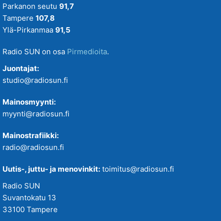
Parkanon seutu
91,7
Tampere
107,8
Ylä-Pirkanmaa
91,5
Radio SUN on osa
Pirmedioita
.
Juontajat:
studio@radiosun.fi
Mainosmyynti:
myynti@radiosun.fi
Mainostrafiikki:
radio@radiosun.fi
Uutis-, juttu- ja menovinkit:
toimitus@radiosun.fi
Radio SUN
Suvantokatu 13
33100 Tampere