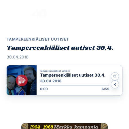
Skip
to
Menu
content
TAMPEREENKIÄLISET UUTISET
Tampereenkiäliset uutiset 30.4.
30.04.2018
Tampereenkiäliset uutiset
Tampereenkiäliset uutiset 30.4.
30.04.2018
0:00
6:59