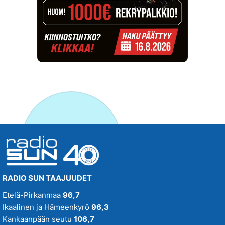
RADIO SUN TAAJUUDET
Etelä-Pirkanmaa
96,7
Ikaalinen ja Hämeenkyrö
96,3
Kankaanpään seutu
106,7