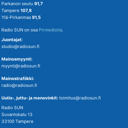
Parkanon seutu
91,7
Tampere
107,8
Ylä-Pirkanmaa
91,5
Radio SUN on osa
Pirmedioita
.
Juontajat:
studio@radiosun.fi
Mainosmyynti:
myynti@radiosun.fi
Mainostrafiikki:
radio@radiosun.fi
Uutis-, juttu- ja menovinkit:
toimitus@radiosun.fi
Radio SUN
Suvantokatu 13
33100 Tampere