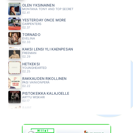
OLEN YKSINAINEN
MONTANA TONY AND TOP SECRET
02.41
YESTERDAY ONCE MORE
CARPENTERS
02.37
TORNADO
EVELINA
02.33
KAKSI LENSI YLI KAENPESAN
FREEMAN
02.29
HETKEKSI
YOUNGHEARTED
02.25
RAKKAUDEN RIKOLLINEN
PASI VAINIONPERÄ
02.22
PISTOKEIKKA KALAJOELLE
ARTTU WISKARI
02.17
BABE
TAKE THAT
02.13
KAIKKI MIHIN OOT TOTTUNUT
TUURE KILPELÄINEN
02.10