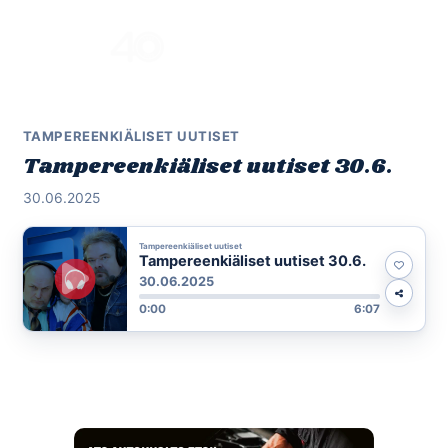
Skip
to
Menu
content
TAMPEREENKIÄLISET UUTISET
Tampereenkiäliset uutiset 30.6.
30.06.2025
Tampereenkiäliset uutiset
Tampereenkiäliset uutiset 30.6.
30.06.2025
0:00
6:07