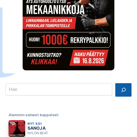
Search
Aiemmin soineet kappaleet:
NYT SOI
SANOJA
NYLON BEAT