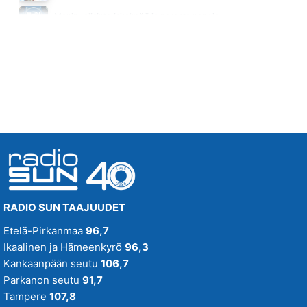
SÄ VOITIT JO
Monipuolisinta iskelmää ja parasta poppia
NELLI MATULA
Huomenna klo 00:00 - 09:00
22.38
RADIO SUN TAAJUUDET
Etelä-Pirkanmaa
96,7
Ikaalinen ja Hämeenkyrö
96,3
Kankaanpään seutu
106,7
Parkanon seutu
91,7
Tampere
107,8