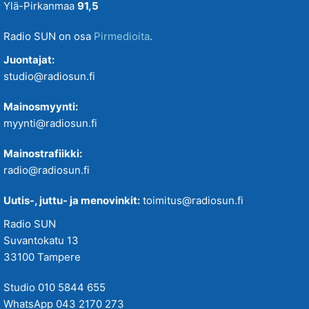
Ylä-Pirkanmaa
91,5
Radio SUN on osa
Pirmedioita
.
Juontajat:
studio@radiosun.fi
Mainosmyynti:
myynti@radiosun.fi
Mainostrafiikki:
radio@radiosun.fi
Uutis-, juttu- ja menovinkit:
toimitus@radiosun.fi
Radio SUN
Suvantokatu 13
33100 Tampere
Studio 010 5844 655
WhatsApp 043 2170 273