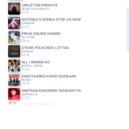
JÄRJETÖN RAKKAUS
JESSE KAIKURANTA
23.47
NOTHING S GONNA STOP US NOW
STARSHIP
23.43
PIRUN KAUNIS NAINEN
CLIFTERS
23.40
SYDÄN POLKUNSA LÖYTÄÄ
KANAVA
23.36
ALL I WANNA DO
SHERYL CROW
23.32
SANOTAANKO KAIKKI SUORAAN
RODEO
23.29
VANTAAN KOKOINEN YKSINÄISYYS
JANNIKA B
23.25
ASFALTTIVIIDAKKO
ANNE MATTILA
23.22
KAUNIS RIETAS ONNELLINEN
KAIJA KOO
23.18