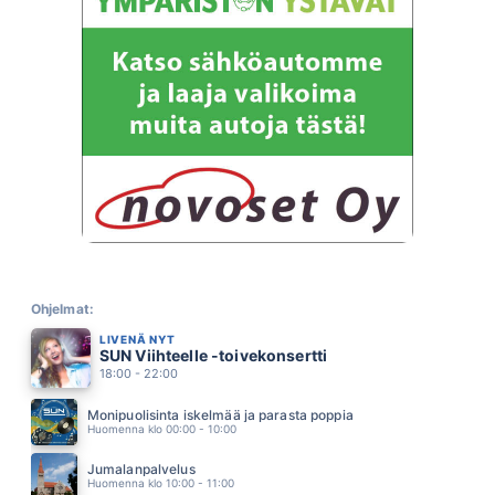
SEURAAVASSA ELAMASSA
KAIJA KOO
14.43
POHJOLA
OLLI HALONEN
14.38
MINÄ TOIVON
JONNA TERVOMAA
14.35
TULIMAA
VILI MUSTALAMPI
14.31
NAH NEH NAH
VAYA CON DIOS
14.28
UNTAKO VAIN
MATTI JA TEPPO
Ohjelmat:
14.25
LIVENÄ NYT
EI KUKAAN MUU
SUN Viihteelle -toivekonsertti
ILTA
14.21
18:00 - 22:00
HAAVOITTUNUT PIKKUINEN
PUOLIKUU
Monipuolisinta iskelmää ja parasta poppia
14.12
Huomenna klo 00:00 - 10:00
ROTUNAINEN
LEA LAVEN
Jumalanpalvelus
14.08
Huomenna klo 10:00 - 11:00