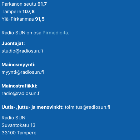
Parkanon seutu
91,7
Tampere
107,8
Ylä-Pirkanmaa
91,5
Radio SUN on osa
Pirmedioita
.
Juontajat:
studio@radiosun.fi
Mainosmyynti:
myynti@radiosun.fi
Mainostrafiikki:
radio@radiosun.fi
Uutis-, juttu- ja menovinkit:
toimitus@radiosun.fi
Radio SUN
Suvantokatu 13
33100 Tampere