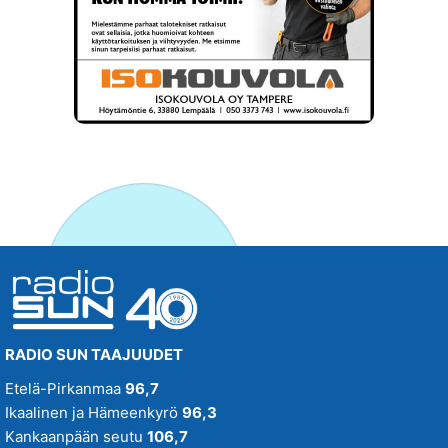
RADIO SUN TAAJUUDET
Etelä-Pirkanmaa
96,7
Ikaalinen ja Hämeenkyrö
96,3
Kankaanpään seutu
106,7