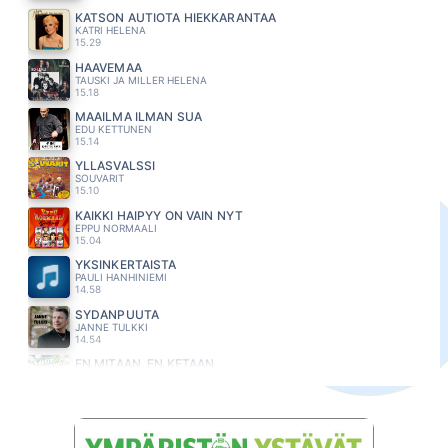
KATSON AUTIOTA HIEKKARANTAA
KATRI HELENA
15.29
HAAVEMAA
TAUSKI JA MILLER HELENA
15.18
MAAILMA ILMAN SUA
EDU KETTUNEN
15.14
YLLÄSVALSSI
SOUVARIT
15.10
KAIKKI HAIPYY ON VAIN NYT
EPPU NORMAALI
15.04
YKSINKERTAISTA
PAULI HANHINIEMI
14.58
SYDÄNPUUTA
JANNE TULKKI
14.54
EN MITÄÄN, EN KETÄÄN
LAURA NÄRHI
14.51
AIVAN ERI MIES
JANI WICKHOLM
14.47