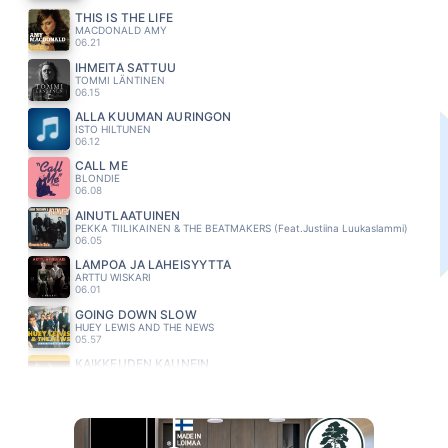
THIS IS THE LIFE
MACDONALD AMY
06.21
IHMEITÄ SATTUU
TOMMI LÄNTINEN
06.15
ALLA KUUMAN AURINGON
ISTO HILTUNEN
06.12
CALL ME
BLONDIE
06.08
AINUTLAATUINEN
PEKKA TIILIKAINEN & THE BEATMAKERS (Feat.Justiina Luukaslammi)
06.05
LÄMPÖÄ JA LÄHEISYYTTÄ
ARTTU WISKARI
06.01
GOING DOWN SLOW
HUEY LEWIS AND THE NEWS
05.57
KAIKKEUDEN KAUNEIN
SINITAIVAS
05.53
PULSSI
JANNIKA B
05.47