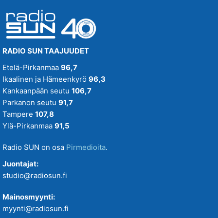
RADIO SUN TAAJUUDET
Etelä-Pirkanmaa
96,7
Ikaalinen ja Hämeenkyrö
96,3
Kankaanpään seutu
106,7
Parkanon seutu
91,7
Tampere
107,8
Ylä-Pirkanmaa
91,5
Radio SUN on osa
Pirmedioita
.
Juontajat:
studio@radiosun.fi
Mainosmyynti:
myynti@radiosun.fi