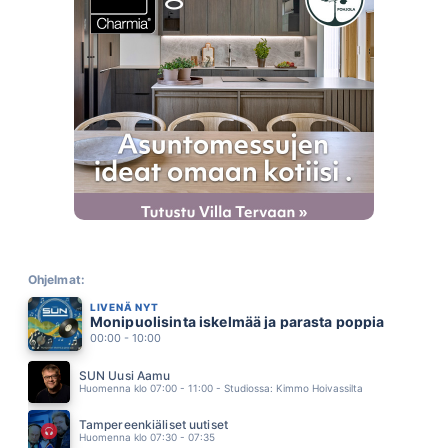
SADE
KAIJA KÄRKINEN JA ILE KALLIO
05.44
RANNALLE SANNALLE
FINLANDERS
05.40
FASTLOVE
GEORGE MICHAEL
05.35
SE SYÖ NAISTA
ABREU
05.32
SATA KESÄÄ TUHAT YÖTÄ
PAULA KOIVUNIEMI
05.27
MIKÄÄN EI TUNNU ENÄÄ SILTÄ
JENNI MUSTAJÄRVI
Ohjelmat:
05.21
LIVENÄ NYT
MUN SYDAMELLA ON KYPARA
Monipuolisinta iskelmää ja parasta poppia
SAMULI EDELMANN
05.17
00:00 - 10:00
SINUT TULEN AINA MUISTAMAAN
KARI TAPIO
SUN Uusi Aamu
05.13
Huomenna klo 07:00 - 11:00 - Studiossa: Kimmo Hoivassilta
RÄSYPOKKA
KAIJA KOO
Tampereenkiäliset uutiset
05.10
Huomenna klo 07:30 - 07:35