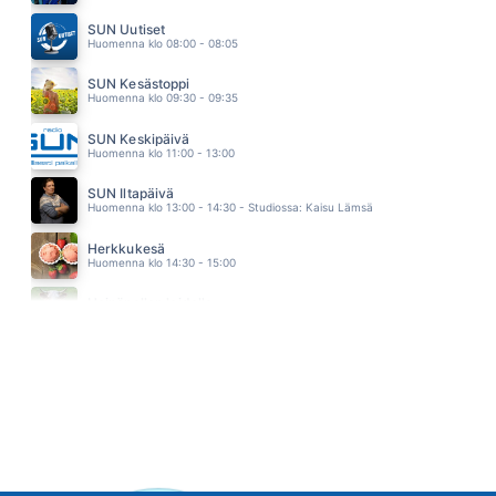
EASY
FAITH NO MORE
SUN Uutiset
05.06
Huomenna klo 08:00 - 08:05
SUN Kesästoppi
Huomenna klo 09:30 - 09:35
SUN Keskipäivä
Huomenna klo 11:00 - 13:00
SUN Iltapäivä
Huomenna klo 13:00 - 14:30 - Studiossa: Kaisu Lämsä
Herkkukesä
Huomenna klo 14:30 - 15:00
Heinäpellon laidalla
Huomenna klo 15:00 - 16:00