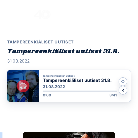
Skip
to
Menu
content
TAMPEREENKIÄLISET UUTISET
Tampereenkiäliset uutiset 31.8.
31.08.2022
Tampereenkiäliset uutiset
Tampereenkiäliset uutiset 31.8.
31.08.2022
0:00
3:41