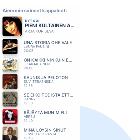
Aiemmin soineet kappaleet:
NYT SOI
PIENI KULTAINEN AVAIN
ARJA KORISEVA
UNA STORIA CHE VALE
LAURA PAUSINI
20.05
ON KAIKKI NINKUIN ENNENKIN
J KARJALAINEN
20.00
KAUNIS JA PELOTON
SUVI TERÄSNISKA
19.55
SE EIKO TODISTA ETTA MUUTUIN
DANNY
19.53
RÄJÄYTÄ MUN MIELI
ABREU
19.49
MINÄ LÖYSIN SINUT
JESSE KAIKURANTA
19.45