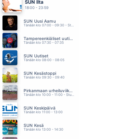
SUN Ilta
KAKSI KULTARENGASTA
18:00 - 23:59
ANNELI SAARISTO
19.12
SUN Uusi Aamu
WHEN THE HEARTACHE IS OVER
Tänään klo 07:00 - 09:30 - Studiossa: Kimmo Hoivassilta
TINA TURNER
19.09
Tampereenkiäliset uutiset
HUONOJA IDEOITA
Tänään klo 07:30 - 07:35
ERIKA VIKMAN & ANTTI TUISKU
19.06
SUN Uutiset
FAIRYTALE
Tänään klo 08:00 - 08:05
ALEXANDER RYBAK
19.02
SUN Kesästoppi
3 YÖTÄ JUHANNUKSEEN
Tänään klo 09:30 - 09:40
OLLI HELENIUS
18.57
Pirkanmaan urheiluviikonloppu
Tänään klo 10:00 - 11:00 - Studiossa: Oiva Paakkari
SUN Keskipäivä
Tänään klo 11:00 - 13:00
SUN Kesä
Tänään klo 13:00 - 14:30