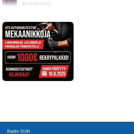
Kesänäyttämö
Tänään klo 14:30 - 14:40
Radio SUN