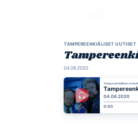
Skip
to
content
TAMPEREENKIÄLISET UUTISET
Tampereenkiä
04.06.2020
Tampereenkiäliset uutise
Tampereenkiä
04.06.2020
0:00