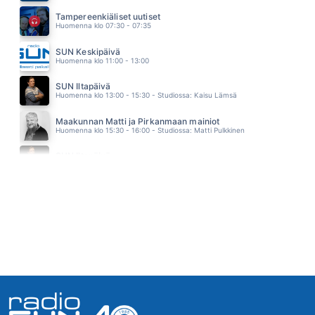
ASFALTTIVIIDAKKO
Tampereenkiäliset uutiset
ANNE MATTILA
Huomenna klo 07:30 - 07:35
13.48
SULOINEN MYRKYNKEITTAJA
SUN Keskipäivä
MARISKA
Huomenna klo 11:00 - 13:00
13.40
CELESTIAL
SUN Iltapäivä
ED SHEERAN
Huomenna klo 13:00 - 15:30 - Studiossa: Kaisu Lämsä
13.36
EI KUKAAN TUU SULTA TUNTUMAAN
Maakunnan Matti ja Pirkanmaan mainiot
LAURI TÄHKÄ
Huomenna klo 15:30 - 16:00 - Studiossa: Matti Pulkkinen
13.27
NIIN MINA SINULLE KUULUN
SUN Iltapäivä
TAUSKI
Huomenna klo 16:00 - 18:00
13.23