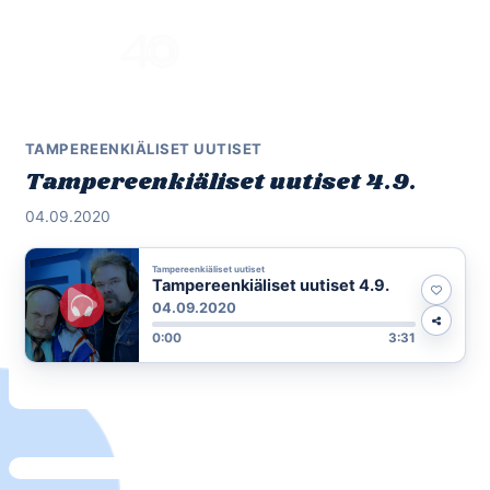
Skip
to
Menu
content
TAMPEREENKIÄLISET UUTISET
Tampereenkiäliset uutiset 4.9.
04.09.2020
Tampereenkiäliset uutiset
Tampereenkiäliset uutiset 4.9.
04.09.2020
0:00
3:31