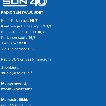
RADIO SUN TAAJUUDET
Etelä-Pirkanmaa
96,7
Ikaalinen ja Hämeenkyrö
96,3
Kankaanpään seutu
106,7
Parkanon seutu
91,7
Tampere
107,8
Ylä-Pirkanmaa
91,5
Radio SUN on osa
Pirmedioita
.
Juontajat:
studio@radiosun.fi
Mainosmyynti:
myynti@radiosun.fi
Mainostrafiikki:
radio@radiosun.fi