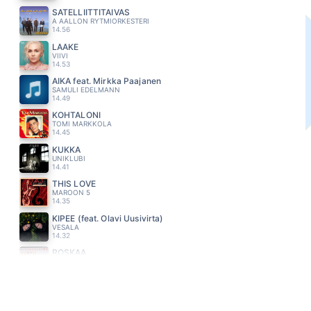
SATELLIITTITAIVAS
A AALLON RYTMIORKESTERI
14.56
LÄÄKE
VIIVI
14.53
AIKA feat. Mirkka Paajanen
SAMULI EDELMANN
14.49
KOHTALONI
TOMI MARKKOLA
14.45
KUKKA
UNIKLUBI
14.41
THIS LOVE
MAROON 5
14.35
KIPEE (feat. Olavi Uusivirta)
VESALA
14.32
ROSKAA
MILJOONASADE
14.28
HALUUN OLLA YKSIN
IRINA
14.23