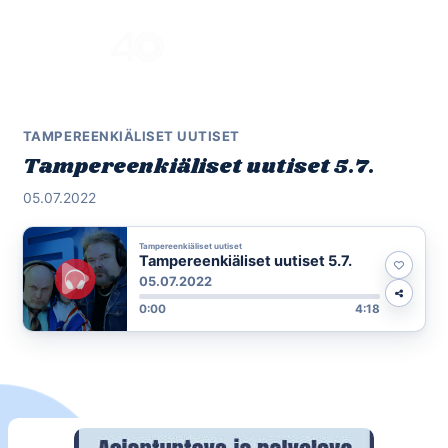
Skip
to
Menu
content
TAMPEREENKIÄLISET UUTISET
Tampereenkiäliset uutiset 5.7.
05.07.2022
Tampereenkiäliset uutiset
Tampereenkiäliset uutiset 5.7.
05.07.2022
0:00
4:18