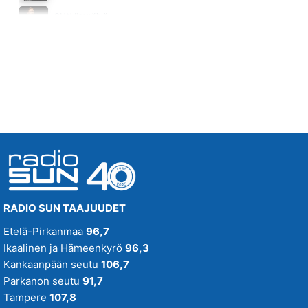
EI KUKAAN TUU SULTA TUNTUMAAN
SUN Iltapäivä
LAURI TÄHKÄ
Huomenna klo 16:00 - 18:00
13.27
RADIO SUN TAAJUUDET
Etelä-Pirkanmaa
96,7
Ikaalinen ja Hämeenkyrö
96,3
Kankaanpään seutu
106,7
Parkanon seutu
91,7
Tampere
107,8