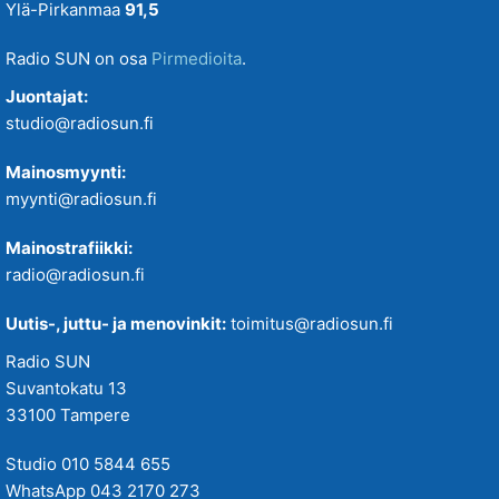
Ylä-Pirkanmaa
91,5
Radio SUN on osa
Pirmedioita
.
Juontajat:
studio@radiosun.fi
Mainosmyynti:
myynti@radiosun.fi
Mainostrafiikki:
radio@radiosun.fi
Uutis-, juttu- ja menovinkit:
toimitus@radiosun.fi
Radio SUN
Suvantokatu 13
33100 Tampere
Studio 010 5844 655
WhatsApp 043 2170 273