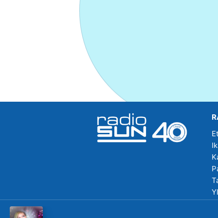
R
E
I
K
P
T
Y
R