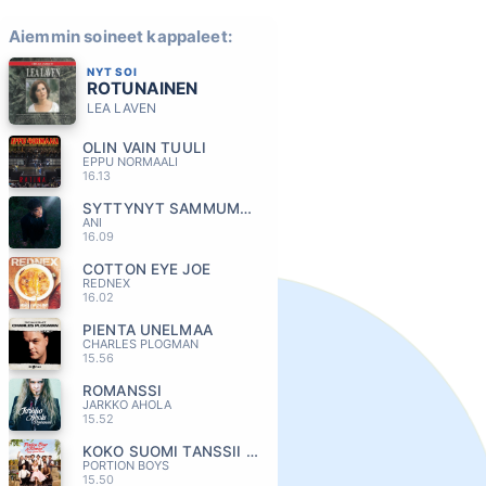
Aiemmin soineet kappaleet:
NYT SOI
ROTUNAINEN
LEA LAVEN
OLIN VAIN TUULI
EPPU NORMAALI
16.13
SYTTYNYT SAMMUMAAN
ANI
16.09
COTTON EYE JOE
REDNEX
16.02
PIENTA UNELMAA
CHARLES PLOGMAN
15.56
ROMANSSI
JARKKO AHOLA
15.52
KOKO SUOMI TANSSII (feat. Komiat)
PORTION BOYS
15.50