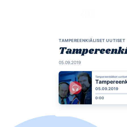
Skip
to
content
TAMPEREENKIÄLISET UUTISET
Tampereenkiä
05.09.2019
Tampereenkiäliset uutise
Tampereenkiä
05.09.2019
0:00