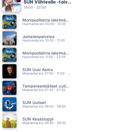
SUN Viihteelle -toivekonsertti
SYDÄNPUUTA
18:00 - 22:00
JANNE TULKKI
14.54
Monipuolisinta iskelmää ja parasta poppia
EN MITÄÄN, EN KETÄÄN
Huomenna klo 00:00 - 10:00
LAURA NÄRHI
14.51
Jumalanpalvelus
AIVAN ERI MIES
Huomenna klo 10:00 - 11:00
JANI WICKHOLM
14.47
Monipuolisinta iskelmää ja parasta poppia
SEURAAVASSA ELAMASSA
Huomenna klo 11:00 - 23:59
KAIJA KOO
14.43
SUN Uusi Aamu
POHJOLA
Maanantai klo 07:00 - 11:00 - Studiossa: Kimmo Hoivassilta
OLLI HALONEN
14.38
Tampereenkiäliset uutiset
Maanantai klo 07:30 - 07:35
SUN Uutiset
Maanantai klo 08:00 - 08:05
SUN Kesästoppi
Maanantai klo 09:30 - 09:35