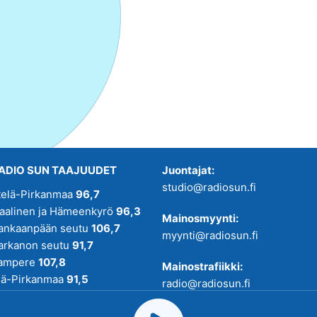
ADIO SUN TAAJUUDET
Juontajat:
studio@radiosun.fi
telä-Pirkanmaa
96,7
kaalinen ja Hämeenkyrö
96,3
Mainosmyynti:
ankaanpään seutu
106,7
myynti@radiosun.fi
arkanon seutu
91,7
ampere
107,8
Mainostrafiikki:
lä-Pirkanmaa
91,5
radio@radiosun.fi
adio SUN on osa
Pirmedioita
.
Uutis-, juttu- ja menovinkit: