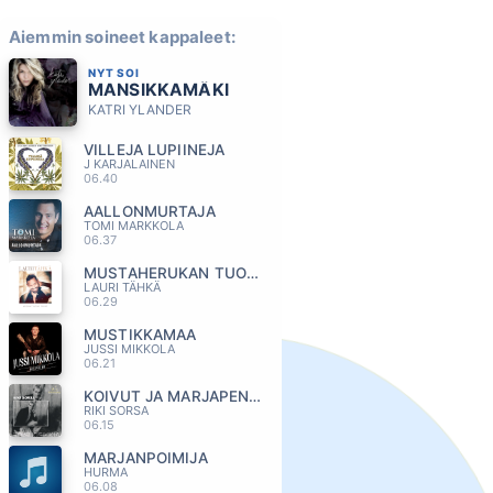
Aiemmin soineet kappaleet:
NYT SOI
MANSIKKAMÄKI
KATRI YLANDER
VILLEJA LUPIINEJA
J KARJALAINEN
06.40
AALLONMURTAJA
TOMI MARKKOLA
06.37
MUSTAHERUKAN TUOKSUINEN TYTTÖ
LAURI TÄHKÄ
06.29
MUSTIKKAMAA
JUSSI MIKKOLA
06.21
KOIVUT JA MARJAPENSAAT
RIKI SORSA
06.15
MARJANPOIMIJA
HURMA
06.08