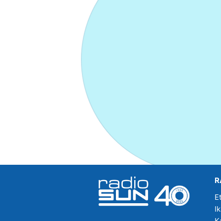
R
E
I
K