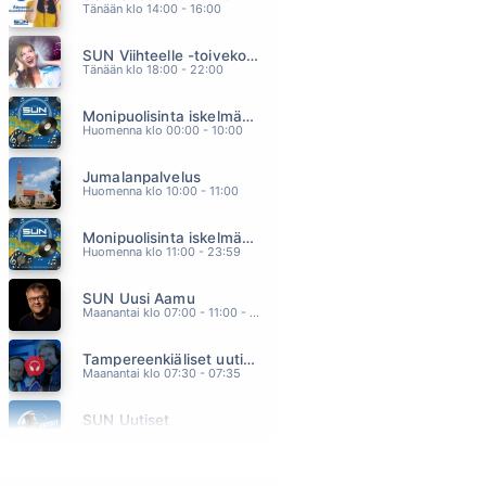
Tänään klo 14:00 - 16:00
HUOLETONTA JA MAKEAA
EELI
SUN Viihteelle -toivekonsertti
05.31
Tänään klo 18:00 - 22:00
AS LONG AS YOU LOVE ME
BACKSTREET BOYS
Monipuolisinta iskelmää ja parasta poppia
05.27
Huomenna klo 00:00 - 10:00
OI SUOMEN NUORIA
KOLMAS NAINEN
Jumalanpalvelus
05.21
Huomenna klo 10:00 - 11:00
KAUNIIMPI KUIN KUKAAN MUU
JUHA TAPIO
Monipuolisinta iskelmää ja parasta poppia
05.17
Huomenna klo 11:00 - 23:59
IKKUNAPRINSESSA
RAULI BADDING SOMERJOKI
SUN Uusi Aamu
05.15
Maanantai klo 07:00 - 11:00 - Studiossa: Kimmo Hoivassilta
Tampereenkiäliset uutiset
Maanantai klo 07:30 - 07:35
SUN Uutiset
Maanantai klo 08:00 - 08:05