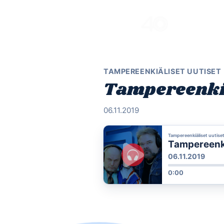
Skip
to
content
TAMPEREENKIÄLISET UUTISET
Tampereenkiäl
06.11.2019
Tampereenkiäliset uutise
Tampereenkiä
06.11.2019
0:00