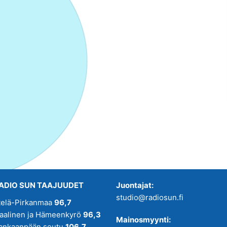
ADIO SUN TAAJUUDET
Juontajat:
studio@radiosun.fi
telä-Pirkanmaa
96,7
kaalinen ja Hämeenkyrö
96,3
Mainosmyynti:
ankaanpään seutu
106,7