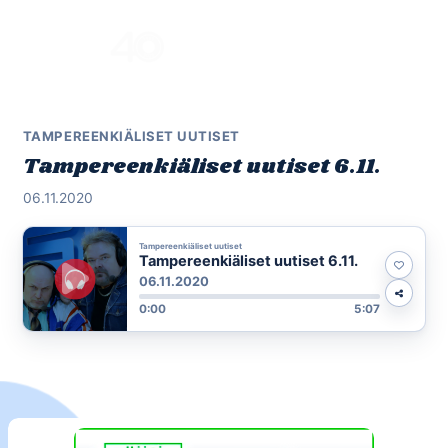
Skip
to
Menu
content
TAMPEREENKIÄLISET UUTISET
Tampereenkiäliset uutiset 6.11.
06.11.2020
Tampereenkiäliset uutiset
Tampereenkiäliset uutiset 6.11.
06.11.2020
0:00
5:07