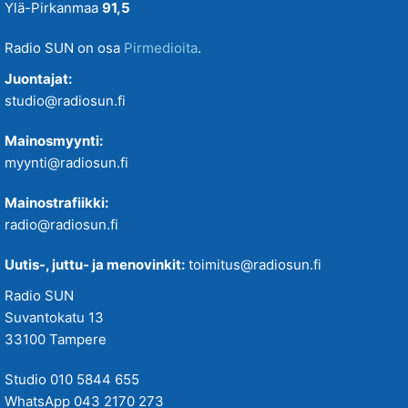
Ylä-Pirkanmaa
91,5
Radio SUN on osa
Pirmedioita
.
Juontajat:
studio@radiosun.fi
Mainosmyynti:
myynti@radiosun.fi
Mainostrafiikki:
radio@radiosun.fi
Uutis-, juttu- ja menovinkit:
toimitus@radiosun.fi
Radio SUN
Suvantokatu 13
33100 Tampere
Studio 010 5844 655
WhatsApp 043 2170 273