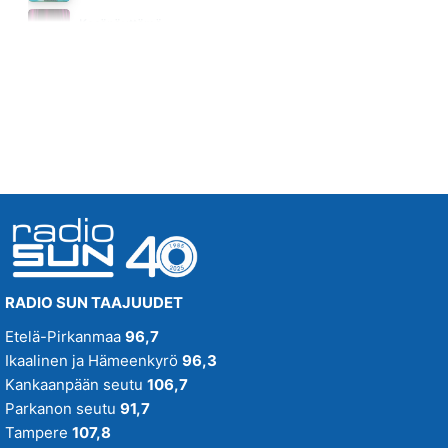
AURINKOON KÄÄNNÄN PÄÄN
Kesänäyttämö
PEKKA TIILIKAINEN & BEATMAKERS
Tänään klo 14:30 - 14:40
17.43
RADIO SUN TAAJUUDET
Etelä-Pirkanmaa
96,7
Ikaalinen ja Hämeenkyrö
96,3
Kankaanpään seutu
106,7
Parkanon seutu
91,7
Tampere
107,8