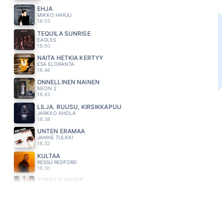
EHJÄ
MIKKO HARJU
18.53
TEQUILA SUNRISE
EAGLES
18.50
NÄITÄ HETKIÄ KERTYY
ESA ELORANTA
18.46
ONNELLINEN NAINEN
NEON 2
18.43
LILJA. RUUSU, KIRSIKKAPUU
JARKKO AHOLA
18.38
UNTEN ERAMAA
JANNE TULKKI
18.32
KULTAA
RESSU REDFORD
18.30
TERRY S INSIDE
PAUL OXLEY S UNIT
18.26
KUN ME HAJOTAAN
KATRI YLANDER
18.23