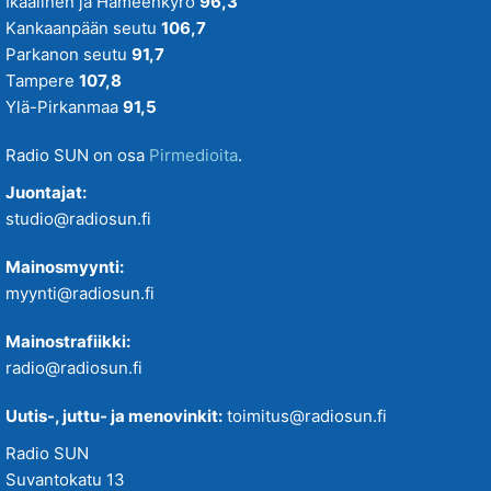
Ikaalinen ja Hämeenkyrö
96,3
Kankaanpään seutu
106,7
Parkanon seutu
91,7
Tampere
107,8
Ylä-Pirkanmaa
91,5
Radio SUN on osa
Pirmedioita
.
Juontajat:
studio@radiosun.fi
Mainosmyynti:
myynti@radiosun.fi
Mainostrafiikki:
radio@radiosun.fi
Uutis-, juttu- ja menovinkit:
toimitus@radiosun.fi
Radio SUN
Suvantokatu 13