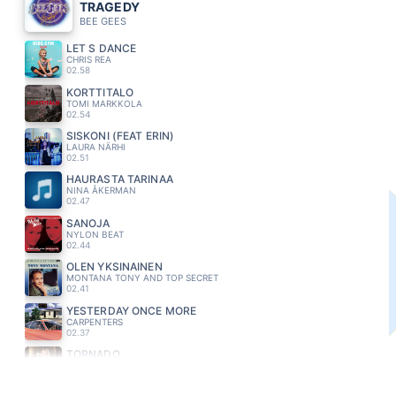
TRAGEDY
BEE GEES
LET S DANCE
CHRIS REA
02.58
KORTTITALO
TOMI MARKKOLA
02.54
SISKONI (FEAT ERIN)
LAURA NÄRHI
02.51
HAURASTA TARINAA
NINA ÅKERMAN
02.47
SANOJA
NYLON BEAT
02.44
OLEN YKSINAINEN
MONTANA TONY AND TOP SECRET
02.41
YESTERDAY ONCE MORE
CARPENTERS
02.37
TORNADO
EVELINA
02.33