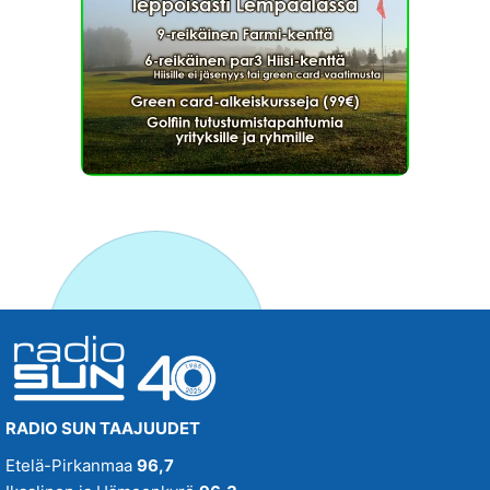
RADIO SUN TAAJUUDET
Etelä-Pirkanmaa
96,7