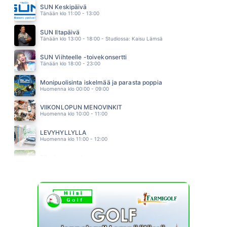
KAIJA KOO
SUN Keskipäivä
01.55
Tänään klo 11:00 - 13:00
KUUME
PHILHARMONIC
SUN Iltapäivä
01.51
Tänään klo 13:00 - 18:00 - Studiossa: Kaisu Lämsä
SUN Viihteelle -toivekonsertti
Tänään klo 18:00 - 23:00
Monipuolisinta iskelmää ja parasta poppia
Huomenna klo 00:00 - 09:00
VIIKONLOPUN MENOVINKIT
Huomenna klo 10:00 - 11:00
LEVYHYLLYLLÄ
Huomenna klo 11:00 - 12:00
Piha ja puutarha
Huomenna klo 12:00 - 13:00 - Studiossa: Pinsiön Taimisto