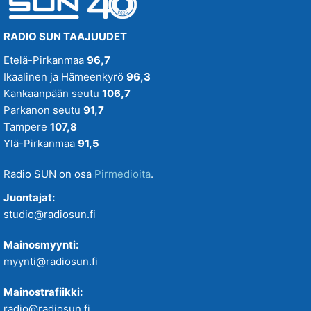
RADIO SUN TAAJUUDET
Etelä-Pirkanmaa
96,7
Ikaalinen ja Hämeenkyrö
96,3
Kankaanpään seutu
106,7
Parkanon seutu
91,7
Tampere
107,8
Ylä-Pirkanmaa
91,5
Radio SUN on osa
Pirmedioita
.
Juontajat:
studio@radiosun.fi
Mainosmyynti:
myynti@radiosun.fi
Mainostrafiikki:
radio@radiosun.fi