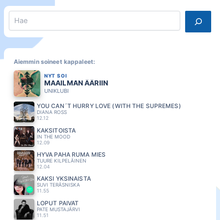
Search
Aiemmin soineet kappaleet:
NYT SOI
MAAILMAN ÄÄRIIN
UNIKLUBI
YOU CAN´T HURRY LOVE (WITH THE SUPREMES)
DIANA ROSS
12.12
KAKSITOISTA
IN THE MOOD
12.09
HYVA PAHA RUMA MIES
TUURE KILPELÄINEN
12.04
KAKSI YKSINÄISTÄ
SUVI TERÄSNISKA
11.55
LOPUT PÄIVÄT
PATE MUSTAJÄRVI
11.51