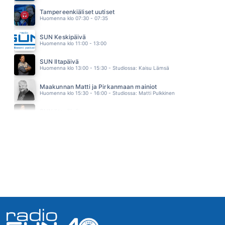
BYE BYE BYE
Tampereenkiäliset uutiset
DASHA
Huomenna klo 07:30 - 07:35
11.04
TURKU - TAMPERE
SUN Keskipäivä
KUNINGASIDEA
Huomenna klo 11:00 - 13:00
10.56
RODEO
SUN Iltapäivä
VESTERINEN YHTYEINEEN
Huomenna klo 13:00 - 15:30 - Studiossa: Kaisu Lämsä
10.52
KESÄDUUNI BLUES
Maakunnan Matti ja Pirkanmaan mainiot
JUSSI & THE BOYS
Huomenna klo 15:30 - 16:00 - Studiossa: Matti Pulkkinen
10.49
RAKETILLA AURINKOON
SUN Iltapäivä
SAMU HABER
Huomenna klo 16:00 - 18:00
10.46