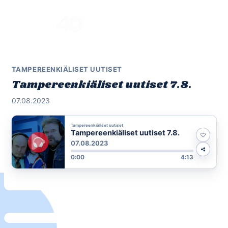
Skip
to
Menu
content
TAMPEREENKIÄLISET UUTISET
Tampereenkiäliset uutiset 7.8.
07.08.2023
Tampereenkiäliset uutiset
Tampereenkiäliset uutiset 7.8.
07.08.2023
0:00
4:13