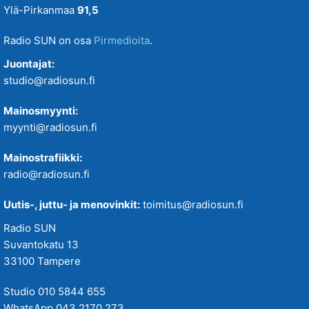
Ylä-Pirkanmaa
91,5
Radio SUN on osa
Pirmedioita
.
Juontajat:
studio@radiosun.fi
Mainosmyynti:
myynti@radiosun.fi
Mainostrafiikki:
radio@radiosun.fi
Uutis-, juttu- ja menovinkit:
toimitus@radiosun.fi
Radio SUN
Suvantokatu 13
33100 Tampere
Studio 010 5844 655
WhatsApp 043 2170 273