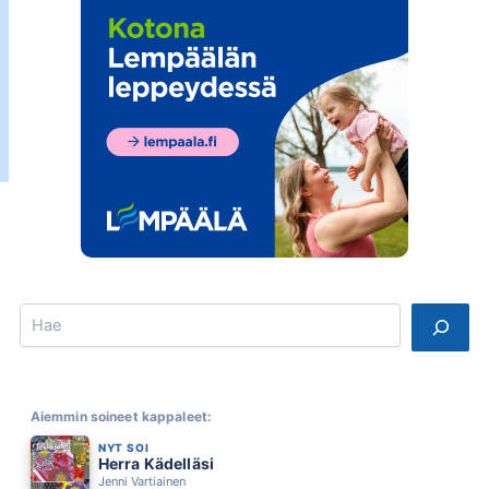
Search
Aiemmin soineet kappaleet:
NYT SOI
Herra Kädelläsi
Jenni Vartiainen