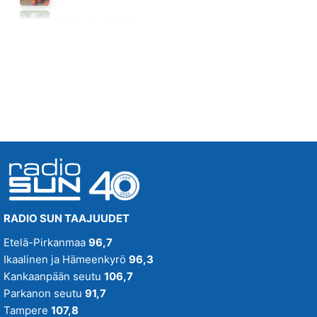
RANNALLE SANNALLE
Heinäpellon laidalla
FINLANDERS
Huomenna klo 15:00 - 16:00
05.40
RADIO SUN TAAJUUDET
Etelä-Pirkanmaa
96,7
Ikaalinen ja Hämeenkyrö
96,3
Kankaanpään seutu
106,7
Parkanon seutu
91,7
Tampere
107,8