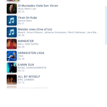
Oi Muistatko Vielä Sen Virren
Vesa-Matti Loiri
08.25
Yksin En Kulje
Samuli Siren
06.51
Meidän mies (One of Us)
Maarit, Anna Eriksson, Johanna Iivanainen, Pentti Hietanen, Jore Marjaranta
06.46
MANEATER
HALL AND OATES
06.39
HERKKISTEN LIIGA
VIIVI
06.36
ILMAN SUA
AKSEL KANKAANRANTA
06.33
ALL BY MYSELF
ERIC CARMEN
06.28
SAMAAN MARMORIIN
ANTTI RAILIO
06.24
THIS IS THE LIFE
MACDONALD AMY
06.21