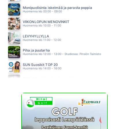
KAHDESTAAN
IDA PAUL & KALLE LINDROTH
Monipuolisinta iskelmää ja parasta poppia
03.28
Huomenna klo 00:00 - 09:00
VIIKONLOPUN MENOVINKIT
Huomenna klo 10:00 - 11:00
LEVYHYLLYLLÄ
Huomenna klo 11:00 - 12:00
Piha ja puutarha
Huomenna klo 12:00 - 13:00 - Studiossa: Pinsiön Taimisto
SUN Suosikit TOP 20
Huomenna klo 14:00 - 16:00
SUN Viihteelle -toivekonsertti
Huomenna klo 18:00 - 22:00