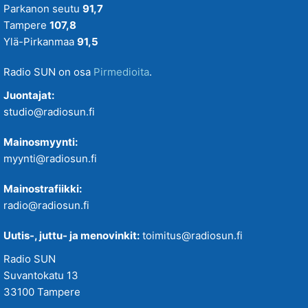
Parkanon seutu
91,7
Tampere
107,8
Ylä-Pirkanmaa
91,5
Radio SUN on osa
Pirmedioita
.
Juontajat:
studio@radiosun.fi
Mainosmyynti:
myynti@radiosun.fi
Mainostrafiikki:
radio@radiosun.fi
Uutis-, juttu- ja menovinkit:
toimitus@radiosun.fi
Radio SUN
Suvantokatu 13
33100 Tampere