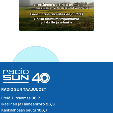
RADIO SUN TAAJUUDET
Etelä-Pirkanmaa
96,7
Ikaalinen ja Hämeenkyrö
96,3
Kankaanpään seutu
106,7