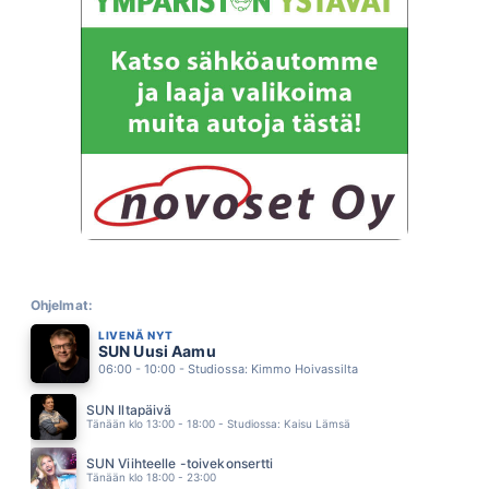
TÄÄLTÄ IKUISUUTEEN
ISTO HILTUNEN
04.05
ÄITI POJASTAAN PAPPIA TOIVOI
KOLMAS NAINEN
04.00
VALHEISTA KAUNEIN
ABREU
03.55
POPLAULAJAN VAPAAPAIVA
NELJA RUUSUA
03.51
NEW KID IN TOWN
EAGLES
03.46
ELAKÖÖN
JUHA TAPIO
Ohjelmat:
03.43
LIVENÄ NYT
JA MÄ LAULAN
SUN Uusi Aamu
KAIJA KOO
03.37
06:00 - 10:00 - Studiossa: Kimmo Hoivassilta
VOIDAAKS RIKKOO HILJAISUUS
ELLIMEI & KAUKUA
SUN Iltapäivä
03.34
Tänään klo 13:00 - 18:00 - Studiossa: Kaisu Lämsä
VERSOAVA JUURI
SANI
SUN Viihteelle -toivekonsertti
03.31
Tänään klo 18:00 - 23:00