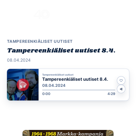
Skip
to
Menu
content
TAMPEREENKIÄLISET UUTISET
Tampereenkiäliset uutiset 8.4.
08.04.2024
Tampereenkiäliset uutiset
Tampereenkiäliset uutiset 8.4.
08.04.2024
0:00
4:29