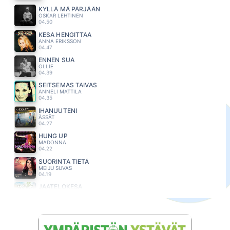
KYLLÄ MÄ PÄRJÄÄN
OSKAR LEHTINEN
04.50
KESA HENGITTÄÄ
ANNA ERIKSSON
04.47
ENNEN SUA
OLLIE
04.39
SEITSEMAS TAIVAS
ANNELI MATTILA
04.35
IHANUUTENI
ÄSSÄT
04.27
HUNG UP
MADONNA
04.22
SUORINTA TIETÄ
MEIJU SUVAS
04.19
JAATELÖKESA
JUKKA POIKA
04.12
OLEN ONNELLINEN
S.I.G
04.09