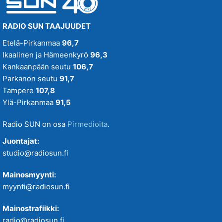
RADIO SUN TAAJUUDET
Etelä-Pirkanmaa
96,7
Ikaalinen ja Hämeenkyrö
96,3
Kankaanpään seutu
106,7
Parkanon seutu
91,7
Tampere
107,8
Ylä-Pirkanmaa
91,5
Radio SUN on osa
Pirmedioita
.
Juontajat:
studio@radiosun.fi
Mainosmyynti:
myynti@radiosun.fi
Mainostrafiikki:
radio@radiosun.fi