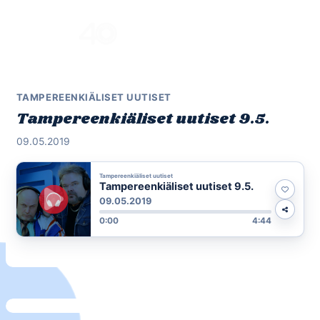
Skip
to
Menu
content
TAMPEREENKIÄLISET UUTISET
Tampereenkiäliset uutiset 9.5.
09.05.2019
Tampereenkiäliset uutiset
Tampereenkiäliset uutiset 9.5.
09.05.2019
0:00
4:44