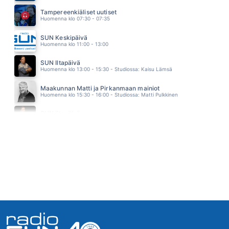
ROSKAA
Tampereenkiäliset uutiset
MILJOONASADE
Huomenna klo 07:30 - 07:35
14.28
HALUUN OLLA YKSIN
SUN Keskipäivä
IRINA
Huomenna klo 11:00 - 13:00
14.23
I´VE BEEN THINKING ABOUT YOU
SUN Iltapäivä
LONDON BEAT
Huomenna klo 13:00 - 15:30 - Studiossa: Kaisu Lämsä
14.15
KAUNIS
Maakunnan Matti ja Pirkanmaan mainiot
SANI
Huomenna klo 15:30 - 16:00 - Studiossa: Matti Pulkkinen
14.12
NIIN PITKÄLLE KUIN SYDÄMES KASVAA
SUN Iltapäivä
TELEKS
Huomenna klo 16:00 - 18:00
14.08