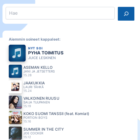
Search
Aiemmin soineet kappaleet:
NYT SOI
PYHA TOIMITUS
JUICE LESKINEN
ASEMAN KELLO
JANI JA JETSETTERS
15.28
JÄÄKUKKIA
LAURI TÄHKÄ
15.24
VALKOINEN RUUSU
SAIJA TUUPANEN
15.19
KOKO SUOMI TANSSII (feat. Komiat)
PORTION BOYS
15.16
SUMMER IN THE CITY
JOE COCKER
15.12