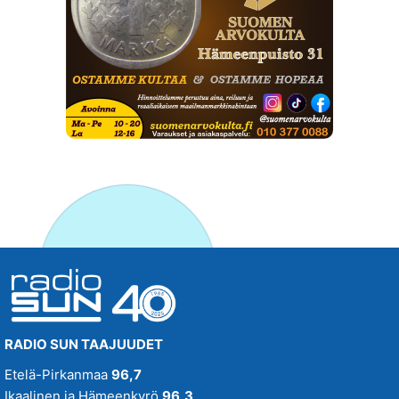
RADIO SUN TAAJUUDET
Etelä-Pirkanmaa
96,7
Ikaalinen ja Hämeenkyrö
96,3