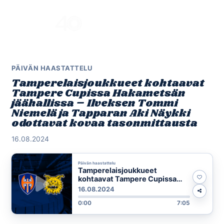
Skip
to
Menu
content
PÄIVÄN HAASTATTELU
Tamperelaisjoukkueet kohtaavat
Tampere Cupissa Hakametsän
jäähallissa – Ilveksen Tommi
Niemelä ja Tapparan Aki Näykki
odottavat kovaa tasonmittausta
16.08.2024
Päivän haastattelu
Tamperelaisjoukkueet
kohtaavat Tampere Cupissa
Hakametsän jäähallissa –
16.08.2024
Ilveksen Tommi Niemelä ja
0:00
7:05
Tapparan Aki Näykki odottavat
kovaa tasonmittausta