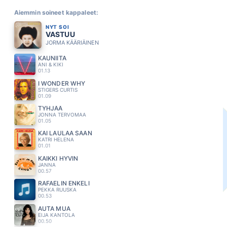
Aiemmin soineet kappaleet:
NYT SOI
VASTUU
JORMA KÄÄRIÄINEN
KAUNIITA
ANI & KIKI
01.13
I WONDER WHY
STIGERS CURTIS
01.09
TYHJÄÄ
JONNA TERVOMAA
01.05
KAI LAULAA SAAN
KATRI HELENA
01.01
KAIKKI HYVIN
JANNA
00.57
RAFAELIN ENKELI
PEKKA RUUSKA
00.53
AUTA MUA
EIJA KANTOLA
00.50