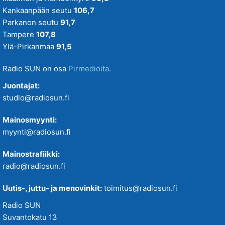
Kankaanpään seutu
106,7
Parkanon seutu
91,7
Tampere
107,8
Ylä-Pirkanmaa
91,5
Radio SUN on osa
Pirmedioita
.
Juontajat:
studio@radiosun.fi
Mainosmyynti:
myynti@radiosun.fi
Mainostrafiikki:
radio@radiosun.fi
Uutis-, juttu- ja menovinkit:
toimitus@radiosun.fi
Radio SUN
Suvantokatu 13