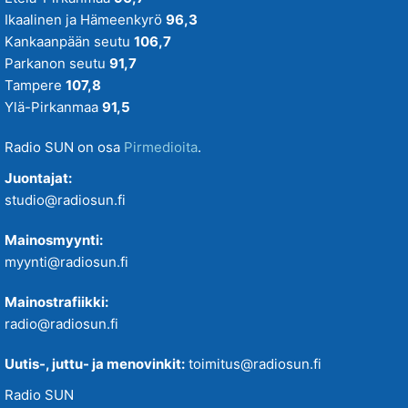
Ikaalinen ja Hämeenkyrö
96,3
Kankaanpään seutu
106,7
Parkanon seutu
91,7
Tampere
107,8
Ylä-Pirkanmaa
91,5
Radio SUN on osa
Pirmedioita
.
Juontajat:
studio@radiosun.fi
Mainosmyynti:
myynti@radiosun.fi
Mainostrafiikki:
radio@radiosun.fi
Uutis-, juttu- ja menovinkit:
toimitus@radiosun.fi
Radio SUN