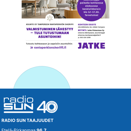
RADIO SUN TAAJUUDET
Etelä-Pirkanmaa
96,7