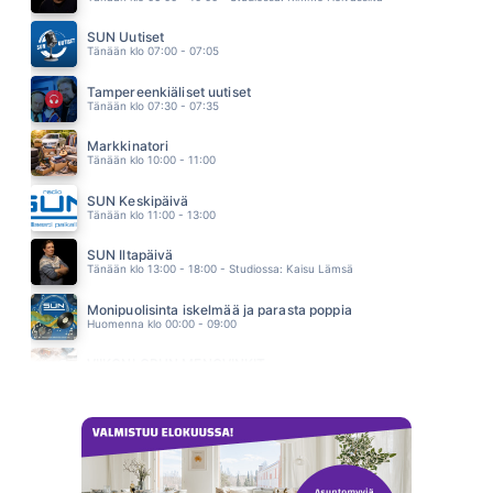
KIRJE
JANNE HURME
SUN Uutiset
16.11
Tänään klo 07:00 - 07:05
WAITING FOR THE DAWN
Q.STONE
Tampereenkiäliset uutiset
16.06
Tänään klo 07:30 - 07:35
Markkinatori
Tänään klo 10:00 - 11:00
SUN Keskipäivä
Tänään klo 11:00 - 13:00
SUN Iltapäivä
Tänään klo 13:00 - 18:00 - Studiossa: Kaisu Lämsä
Monipuolisinta iskelmää ja parasta poppia
Huomenna klo 00:00 - 09:00
VIIKONLOPUN MENOVINKIT
Huomenna klo 10:00 - 11:00