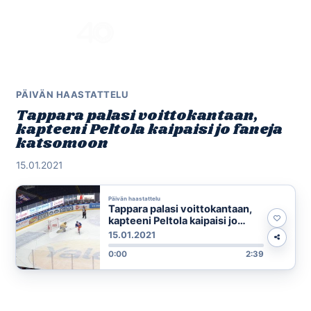
Skip
to
Menu
content
PÄIVÄN HAASTATTELU
Tappara palasi voittokantaan,
kapteeni Peltola kaipaisi jo faneja
katsomoon
15.01.2021
Päivän haastattelu
Tappara palasi voittokantaan,
kapteeni Peltola kaipaisi jo
faneja katsomoon
15.01.2021
0:00
2:39