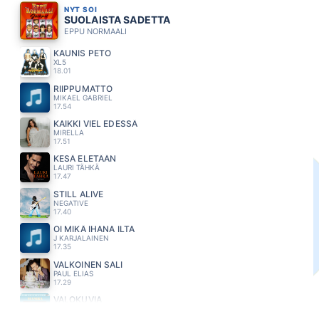
NYT SOI
SUOLAISTA SADETTA
EPPU NORMAALI
KAUNIS PETO
XL5
18.01
RIIPPUMATTO
MIKAEL GABRIEL
17.54
KAIKKI VIEL EDESSÄ
MIRELLA
17.51
KESÄ ELETÄÄN
LAURI TÄHKÄ
17.47
STILL ALIVE
NEGATIVE
17.40
OI MIKÄ IHANA ILTA
J KARJALAINEN
17.35
VALKOINEN SALI
PAUL ELIAS
17.29
VALOKUVIA
MAMBA
17.24