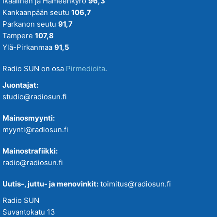
Ikaalinen ja Hämeenkyrö
96,3
Kankaanpään seutu
106,7
Parkanon seutu
91,7
Tampere
107,8
Ylä-Pirkanmaa
91,5
Radio SUN on osa
Pirmedioita
.
Juontajat:
studio@radiosun.fi
Mainosmyynti:
myynti@radiosun.fi
Mainostrafiikki:
radio@radiosun.fi
Uutis-, juttu- ja menovinkit:
toimitus@radiosun.fi
Radio SUN
Suvantokatu 13