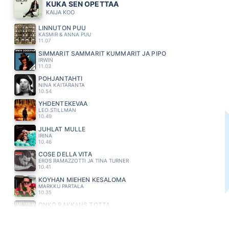
KUKA SEN OPETTAA
KAIJA KOO
LINNUTON PUU
KASMIR & ANNA PUU
11.07
SIMMARIT SAMMARIT KUMMARIT JA PIPO
IRWIN
11.03
POHJANTÄHTI
NINA KAITARANTA
10.54
YHDENTEKEVÄÄ
LEO STILLMAN
10.49
JUHLAT MULLE
IRINA
10.46
COSE DELLA VITA
EROS RAMAZZOTTI JA TINA TURNER
10.41
KÖYHÄN MIEHEN KESÄLOMA
MARKKU PARTALA
10.35
ONKO RAKKAUS TOTTA
SELKÄ & ISSIAS FEAT. PAULI HANHINIEMI
10.30