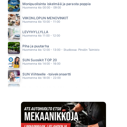
JENNIFER LOPEZ
Monipuolisinta iskelmää ja parasta poppia
09.40
Huomenna klo 00:00 - 09:00
MIHIN KAARNALAIVAT KATOAA
JOEL HALLIKAINEN
VIIKONLOPUN MENOVINKIT
09.34
Huomenna klo 10:00 - 11:00
LEVYHYLLYLLÄ
Huomenna klo 11:00 - 12:00
Piha ja puutarha
Huomenna klo 12:00 - 13:00 - Studiossa: Pinsiön Taimisto
SUN Suosikit TOP 20
Huomenna klo 14:00 - 16:00
SUN Viihteelle -toivekonsertti
Huomenna klo 18:00 - 22:00
Monipuolisinta iskelmää ja parasta poppia
Sunnuntai klo 00:00 - 10:00