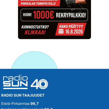
RADIO SUN TAAJUUDET
Etelä-Pirkanmaa
96,7