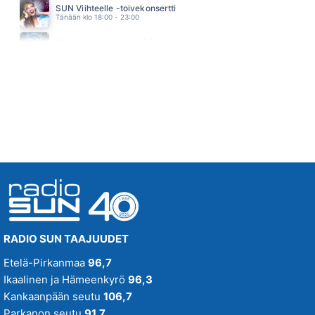
SUN Viihteelle -toivekonsertti
J KARJALAINEN
Tänään klo 18:00 - 23:00
20.00
KAUNIS JA PELOTON
Monipuolisinta iskelmää ja parasta poppia
SUVI TERÄSNISKA
Huomenna klo 00:00 - 09:00
19.55
RADIO SUN TAAJUUDET
Etelä-Pirkanmaa
96,7
Ikaalinen ja Hämeenkyrö
96,3
Kankaanpään seutu
106,7
Parkanon seutu
91,7