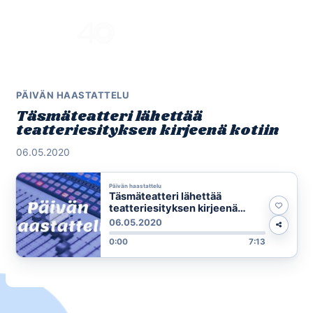
Skip
to
Menu
content
PÄIVÄN HAASTATTELU
Täsmäteatteri lähettää
teatteriesityksen kirjeenä kotiin
06.05.2020
Päivän haastattelu
Täsmäteatteri lähettää
teatteriesityksen kirjeenä
kotiin
06.05.2020
0:00
7:13