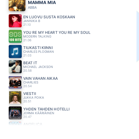
MAMMA MIA
ABBA
EN LUOVU SUSTA KOSKAAN
JANNIKA B
21.10
YOU RE MY HEART YOU RE MY SOUL
MODERN TALKING
21.06
TIUKASTI KIINNI
CHARLES PLOGMAN
21.03
BEAT IT
MICHAEL JACKSON
20.58
VAIN VAHAN AIKAA
CHARLIES
20.54
VIESTII
JUKKA POIKA
20.51
YHDEN TAHDEN HOTELLI
JORMA KÄÄRIÄINEN
20.47
ANGELICA
CLIFTERS
20.44