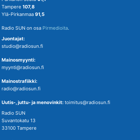
Tampere
107,8
Ylä-Pirkanmaa
91,5
Radio SUN on osa
Pirmedioita
.
Juontajat:
studio@radiosun.fi
Mainosmyynti:
myynti@radiosun.fi
Mainostrafiikki:
radio@radiosun.fi
Uutis-, juttu- ja menovinkit:
toimitus@radiosun.fi
Radio SUN
Suvantokatu 13
33100 Tampere