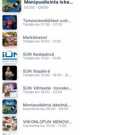
Monipuolisinta iskelmää ja parasta poppia
JUKEBOXIN LUONA
00:00 - 06:00
PATE MUSTAJÄRVI
00.23
Tampereenkiäliset uutiset
SOITTAJAT SOITTAA (feat. Simu Silmu)
Tänään klo 07:30 - 07:35
KOMIAT
00.20
Markkinatori
ME OLLAAN RUNO
Tänään klo 10:00 - 11:00
ANNA PUU
00.16
SUN Keskipäivä
IT CAME OUT OF THE SKY
Tänään klo 11:00 - 13:00
CREEDENCE CLEARWATER REVIVAL
00.14
SUN Iltapäivä
TYTÖT OVAT KAUNIITA
Tänään klo 13:00 - 18:00 - Studiossa: Kaisu Lämsä
YÖLINTU
00.10
SUN Viihteelle -toivekonsertti
Tänään klo 18:00 - 23:00
Monipuolisinta iskelmää ja parasta poppia
Huomenna klo 00:00 - 09:00
VIIKONLOPUN MENOVINKIT
Huomenna klo 10:00 - 11:00