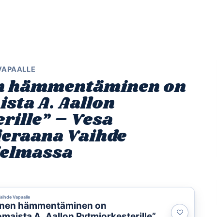
Etusivu
Ohjelmat
Osallistu
 VAPAALLE
en hämmentäminen on
sta A. Aallon
rille” – Vesa
ieraana Vaihde
jelmassa
Vaihde Vapaalle
ainen hämmentäminen on
maista A. Aallon Rytmiorkesterille” –