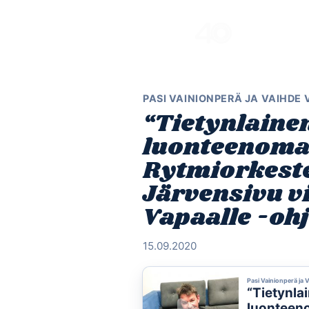
Skip
to
content
PASI VAINIONPERÄ JA VAIHDE
“Tietynlain
luonteenomai
Rytmiorkeste
Järvensivu v
Vapaalle -oh
15.09.2020
Pasi Vainionperä ja 
“Tietynl
luonteeno