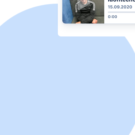
Vesa Järv
15.09.2020
ohjelmas
0:00