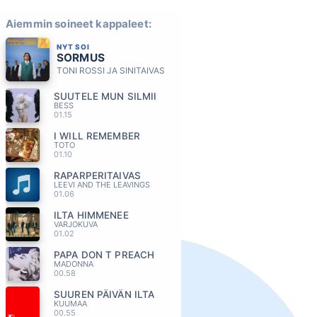
Aiemmin soineet kappaleet:
NYT SOI
SORMUS
TONI ROSSI JA SINITAIVAS
SUUTELE MUN SILMII
BESS
01.15
I WILL REMEMBER
TOTO
01.10
RAPARPERITAIVAS
LEEVI AND THE LEAVINGS
01.06
ILTA HIMMENEE
VARJOKUVA
01.02
PAPA DON T PREACH
MADONNA
00.58
SUUREN PÄIVÄN ILTA
KUUMAA
00.55