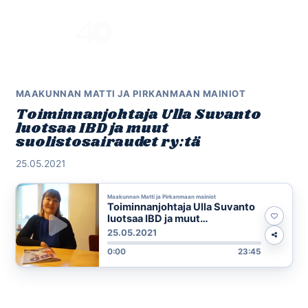
Skip
to
Menu
content
MAAKUNNAN MATTI JA PIRKANMAAN MAINIOT
Toiminnanjohtaja Ulla Suvanto
luotsaa IBD ja muut
suolistosairaudet ry:tä
25.05.2021
Maakunnan Matti ja Pirkanmaan mainiot
Toiminnanjohtaja Ulla Suvanto
luotsaa IBD ja muut
suolistosairaudet ry:tä
25.05.2021
0:00
23:45