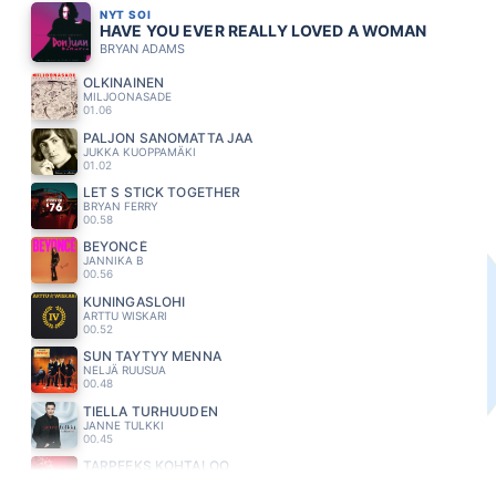
NYT SOI
HAVE YOU EVER REALLY LOVED A WOMAN
BRYAN ADAMS
OLKINAINEN
MILJOONASADE
01.06
PALJON SANOMATTA JAA
JUKKA KUOPPAMÄKI
01.02
LET S STICK TOGETHER
BRYAN FERRY
00.58
BEYONCÉ
JANNIKA B
00.56
KUNINGASLOHI
ARTTU WISKARI
00.52
SUN TAYTYY MENNA
NELJÄ RUUSUA
00.48
TIELLA TURHUUDEN
JANNE TULKKI
00.45
TARPEEKS KOHTALOO
MEIJU SUVAS
00.41