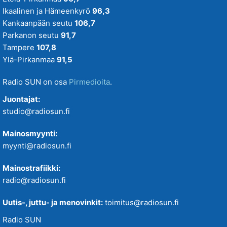
Ikaalinen ja Hämeenkyrö
96,3
Kankaanpään seutu
106,7
Parkanon seutu
91,7
Tampere
107,8
Ylä-Pirkanmaa
91,5
Radio SUN on osa
Pirmedioita
.
Juontajat:
studio@radiosun.fi
Mainosmyynti:
myynti@radiosun.fi
Mainostrafiikki:
radio@radiosun.fi
Uutis-, juttu- ja menovinkit:
toimitus@radiosun.fi
Radio SUN