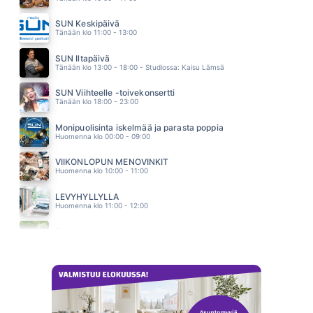
LIIKAA SAIN
CHARLES PLOGMAN
SUN Keskipäivä
01.44
Tänään klo 11:00 - 13:00
LIVING NEXT DOOR TO ALICE
SMOKIE
SUN Iltapäivä
01.40
Tänään klo 13:00 - 18:00 - Studiossa: Kaisu Lämsä
SUN Viihteelle -toivekonsertti
Tänään klo 18:00 - 23:00
Monipuolisinta iskelmää ja parasta poppia
Huomenna klo 00:00 - 09:00
VIIKONLOPUN MENOVINKIT
Huomenna klo 10:00 - 11:00
LEVYHYLLYLLÄ
Huomenna klo 11:00 - 12:00
Piha ja puutarha
Huomenna klo 12:00 - 13:00 - Studiossa: Pinsiön Taimisto