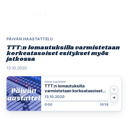
Skip
to
Menu
content
PÄIVÄN HAASTATTELU
TTT:n lomautuksilla varmistetaan
korkeatasoiset esitykset myös
jatkossa
13.10.2020
Päivän haastattelu
TTT:n lomautuksilla
varmistetaan korkeatasoiset
esitykset myös jatkossa
13.10.2020
0:00
10:18