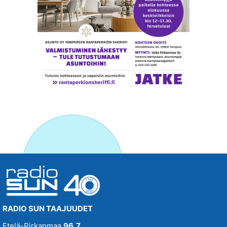
RADIO SUN TAAJUUDET
Etelä-Pirkanmaa
96,7