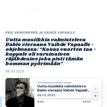
Skip
to
Menu
content
PASI VAINIONPERÄ JA VAIHDE VAPAALLE
Uutta musiikkia valmisteleva
Bablo vieraana Vaihde Vapaalle -
ohjelmassa: “Kauas vuorten taa -
kappale oli varsinainen
räjähdeaine joka pisti tämän
homman pyörimään”
06.03.2023
Pasi Vainionperä ja Vaihde Vapaalle
Uutta musiikkia valmisteleva
Bablo vieraana Vaihde Vapaalle
-ohjelmassa: “Kauas vuorten
06.03.2023
taa -kappale oli varsinainen
0:00
34:57
räjähdeaine joka pisti tämän
homman pyörimään”