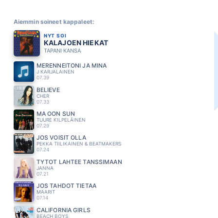
Aiemmin soineet kappaleet:
NYT SOI
KALAJOEN HIEKAT
TAPANI KANSA
MERENNEITONI JA MINA
J KARJALAINEN
07.39
BELIEVE
CHER
07.33
MÄ OON SUN
TUURE KILPELÄINEN
07.29
JOS VOISIT OLLA
PEKKA TIILIKAINEN & BEATMAKERS
07.24
TYTÖT LAHTEE TANSSIMAAN
JANNA
07.21
JOS TAHDOT TIETÄÄ
MAARIT
07.14
CALIFORNIA GIRLS
BEACH BOYS