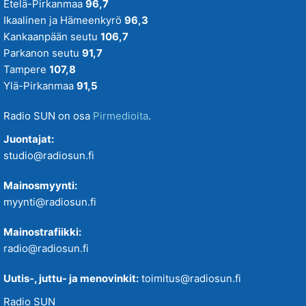
Etelä-Pirkanmaa
96,7
Ikaalinen ja Hämeenkyrö
96,3
Kankaanpään seutu
106,7
Parkanon seutu
91,7
Tampere
107,8
Ylä-Pirkanmaa
91,5
Radio SUN on osa
Pirmedioita
.
Juontajat:
studio@radiosun.fi
Mainosmyynti:
myynti@radiosun.fi
Mainostrafiikki:
radio@radiosun.fi
Uutis-, juttu- ja menovinkit:
toimitus@radiosun.fi
Radio SUN