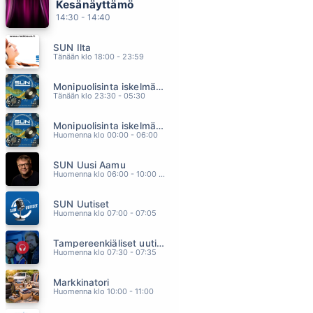
Kesänäyttämö
AURINKO VOITTAA
14:30 - 14:40
VIRVE ROSTI
10.18
SUN Ilta
MORNING SUN
Tänään klo 18:00 - 23:59
ROBBIE WILLIAMS
10.12
Monipuolisinta iskelmää ja parasta poppia
VIIMEISET HÄÄT
Tänään klo 23:30 - 05:30
ELIAS KASKINEN
10.09
Monipuolisinta iskelmää ja parasta poppia
LENSIN MATALALLA 2
Huomenna klo 00:00 - 06:00
EPPU NORMAALI
10.04
SUN Uusi Aamu
ONKO VIELÄ AIKAA
Huomenna klo 06:00 - 10:00 - Studiossa: Kimmo Hoivassilta
KATRI YLANDER
09.52
SUN Uutiset
Huomenna klo 07:00 - 07:05
Tampereenkiäliset uutiset
Huomenna klo 07:30 - 07:35
Markkinatori
Huomenna klo 10:00 - 11:00