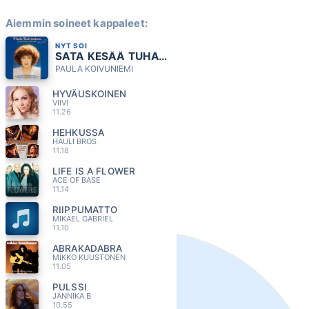
Aiemmin soineet kappaleet:
NYT SOI
SATA KESÄÄ TUHAT YÖTÄ
PAULA KOIVUNIEMI
HYVÄUSKOINEN
VIIVI
11.26
HEHKUSSA
HAULI BROS
11.18
LIFE IS A FLOWER
ACE OF BASE
11.14
RIIPPUMATTO
MIKAEL GABRIEL
11.10
ABRAKADABRA
MIKKO KUUSTONEN
11.05
PULSSI
JANNIKA B
10.55