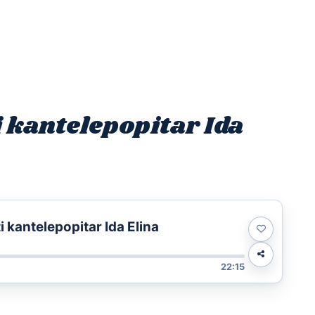
Etusivu
Ohjelmat
Osallistu
i kantelepopitar Ida
ti kantelepopitar Ida Elina
22:15