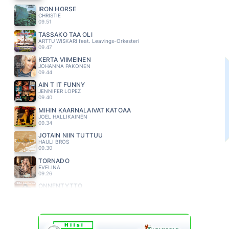
IRON HORSE
CHRISTIE
09.51
TÄSSÄKÖ TÄÄ OLI
ARTTU WISKARI feat. Leavings-Orkesteri
09.47
KERTA VIIMEINEN
JOHANNA PAKONEN
09.44
AIN T IT FUNNY
JENNIFER LOPEZ
09.40
MIHIN KAARNALAIVAT KATOAA
JOEL HALLIKAINEN
09.34
JOTAIN NIIN TUTTUU
HAULI BROS
09.30
TORNADO
EVELINA
09.26
ONNENTYTTÖ
MIKKO KUUSTONEN
09.23
KUUMA KESÄ
POPEDA
09.17