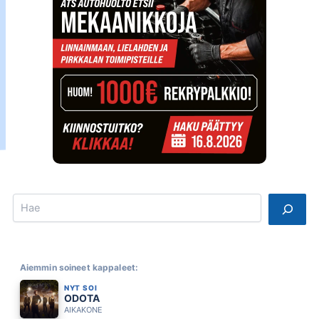
Search
Aiemmin soineet kappaleet:
NYT SOI
ODOTA
AIKAKONE