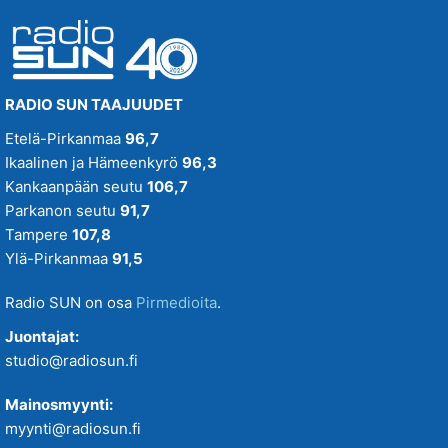
RADIO SUN TAAJUUDET
Etelä-Pirkanmaa
96,7
Ikaalinen ja Hämeenkyrö
96,3
Kankaanpään seutu
106,7
Parkanon seutu
91,7
Tampere
107,8
Ylä-Pirkanmaa
91,5
Radio SUN on osa
Pirmedioita
.
Juontajat:
studio@radiosun.fi
Mainosmyynti:
myynti@radiosun.fi