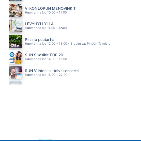
LIKIMAIN
MARISKA
VIIKONLOPUN MENOVINKIT
08.38
Huomenna klo 10:00 - 11:00
LEVYHYLLYLLÄ
Huomenna klo 11:00 - 12:00
Piha ja puutarha
Huomenna klo 12:00 - 13:00 - Studiossa: Pinsiön Taimisto
SUN Suosikit TOP 20
Huomenna klo 14:00 - 16:00
SUN Viihteelle -toivekonsertti
Huomenna klo 18:00 - 22:00
Monipuolisinta iskelmää ja parasta poppia
Sunnuntai klo 00:00 - 10:00