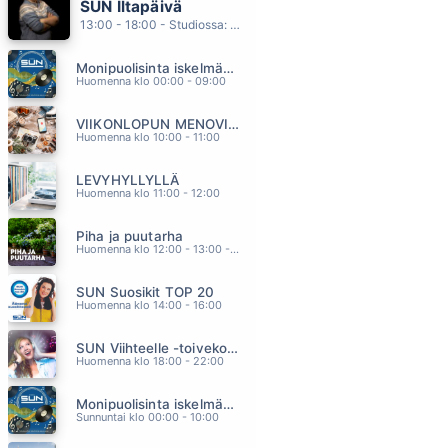
SUN Iltapäivä
LOPUT PÄIVÄT
13:00 - 18:00 - Studiossa: Kaisu Lämsä
PATE MUSTAJÄRVI
11.24
Monipuolisinta iskelmää ja parasta poppia
SECOND TO MIDNIGHT
Huomenna klo 00:00 - 09:00
KYLIE MINOQUE & YEARS&YEARS
11.16
VIIKONLOPUN MENOVINKIT
KUKA SEN OPETTAA
Huomenna klo 10:00 - 11:00
KAIJA KOO
11.11
LEVYHYLLYLLÄ
LINNUTON PUU
Huomenna klo 11:00 - 12:00
KASMIR & ANNA PUU
11.07
Piha ja puutarha
SIMMARIT SAMMARIT KUMMARIT JA PIPO
Huomenna klo 12:00 - 13:00 - Studiossa: Pinsiön Taimisto
IRWIN
11.03
SUN Suosikit TOP 20
Huomenna klo 14:00 - 16:00
SUN Viihteelle -toivekonsertti
Huomenna klo 18:00 - 22:00
Monipuolisinta iskelmää ja parasta poppia
Sunnuntai klo 00:00 - 10:00