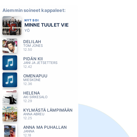
Aiemmin soineet kappaleet:
NYT SOI
MINNE TUULET VIE
YÖ
DELILAH
TOM JONES
12.50
PIDÄN KII
JANI JA JETSETTERS
12.42
OMENAPUU
MIESKONE
12.36
HELENA
AKI SIRKESALO
12.29
KYLMÄSTÄ LÄMPIMÄÄN
ANNA ABREU
12.25
ANNA MA PUHALLAN
JANNA
12.18