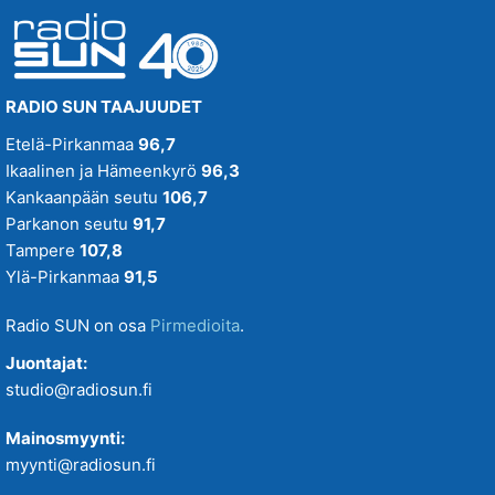
RADIO SUN TAAJUUDET
Etelä-Pirkanmaa
96,7
Ikaalinen ja Hämeenkyrö
96,3
Kankaanpään seutu
106,7
Parkanon seutu
91,7
Tampere
107,8
Ylä-Pirkanmaa
91,5
Radio SUN on osa
Pirmedioita
.
Juontajat:
studio@radiosun.fi
Mainosmyynti:
myynti@radiosun.fi