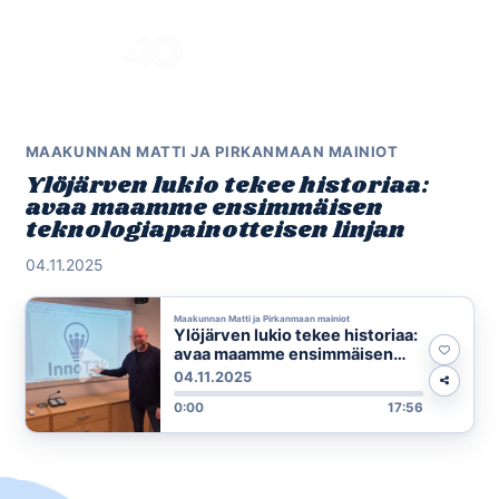
Skip
to
Menu
content
MAAKUNNAN MATTI JA PIRKANMAAN MAINIOT
Ylöjärven lukio tekee historiaa:
avaa maamme ensimmäisen
teknologiapainotteisen linjan
04.11.2025
Maakunnan Matti ja Pirkanmaan mainiot
Ylöjärven lukio tekee historiaa:
avaa maamme ensimmäisen
teknologiapainotteisen linjan
04.11.2025
0:00
17:56