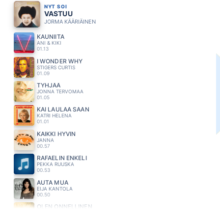
NYT SOI
VASTUU
JORMA KÄÄRIÄINEN
KAUNIITA
ANI & KIKI
01.13
I WONDER WHY
STIGERS CURTIS
01.09
TYHJÄÄ
JONNA TERVOMAA
01.05
KAI LAULAA SAAN
KATRI HELENA
01.01
KAIKKI HYVIN
JANNA
00.57
RAFAELIN ENKELI
PEKKA RUUSKA
00.53
AUTA MUA
EIJA KANTOLA
00.50
OLEN ONNELLINEN
S.I.G
00.47