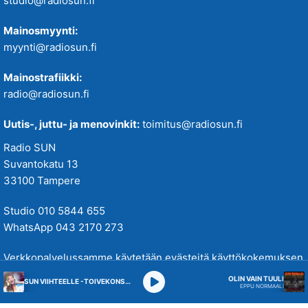
studio@radiosun.fi
Mainosmyynti:
myynti@radiosun.fi
Mainostrafiikki:
radio@radiosun.fi
Uutis-, juttu- ja menovinkit:
toimitus@radiosun.fi
Radio SUN
Suvantokatu 13
33100 Tampere
Studio 010 5844 655
WhatsApp 043 2170 273
Verkkopalvelussamme käytetään evästeitä käyttökokemuksen
parantamiseksi. Tutustu tietosuojakäytäntöihimme
täällä
.
OLIN VAIN TUULI
SUN VIIHTEELLE -TOIVEKONSERTTI
EPPU NORMAALI