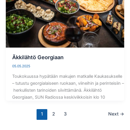
Äkkilähtö Georgiaan
05.05.2025
Toukokuussa hypätään makujen matkalle Kaukasukselle
– tutustu georgialaiseen ruokaan, viineihin ja perinteisiin –
herkullisten tarinoiden siivittämänä. Äkkilähtö
Georgiaan, SUN Radiossa keskiviikkoisin klo 10
1
2
3
Next
→