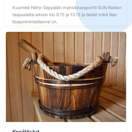
Kuuntele Niitty-Seppälän mansikkaraportti SUN Radion
taajuudelta arkisin klo 8.15 ja 13.15 ja tiedät mikä tilan
itsepoimintatilanne on.
Kesälöylyt