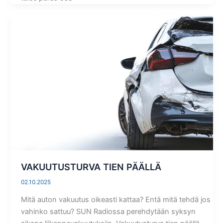
VAKUUTUSTURVA TIEN PÄÄLLÄ
02.10.2025
Mitä auton vakuutus oikeasti kattaa? Entä mitä tehdä jos
vahinko sattuu? SUN Radiossa perehdytään syksyn