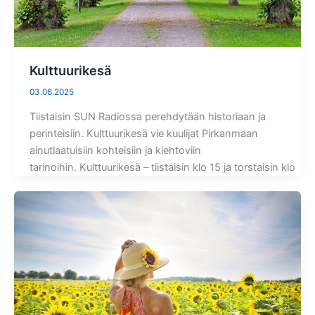
Kulttuurikesä
03.06.2025
Tiistaisin SUN Radiossa perehdytään historiaan ja
perinteisiin. Kulttuurikesä vie kuulijat Pirkanmaan
ainutlaatuisiin kohteisiin ja kiehtoviin
tarinoihin. Kulttuurikesä – tiistaisin klo 15 ja torstaisin klo